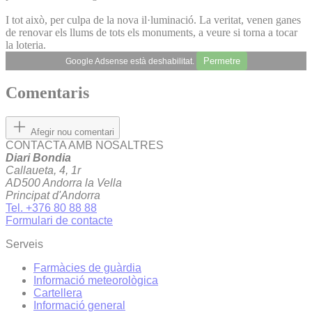
I tot això, per culpa de la nova il·luminació. La veritat, venen ganes
de renovar els llums de tots els monuments, a veure si torna a tocar
la loteria.
Permetre
Google Adsense està deshabilitat.
Comentaris
Afegir nou comentari
CONTACTA AMB NOSALTRES
Diari Bondia
Callaueta, 4, 1r
AD500 Andorra la Vella
Principat d'Andorra
Tel. +376 80 88 88
Formulari de contacte
Serveis
Farmàcies de guàrdia
Informació meteorològica
Cartellera
Informació general