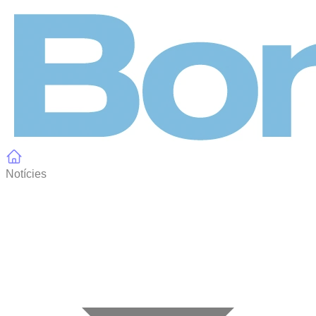
Panell de gestió de galetes
Notícies