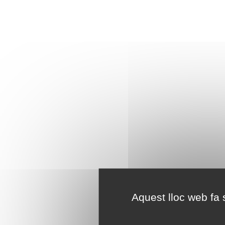
Aquest lloc web fa s