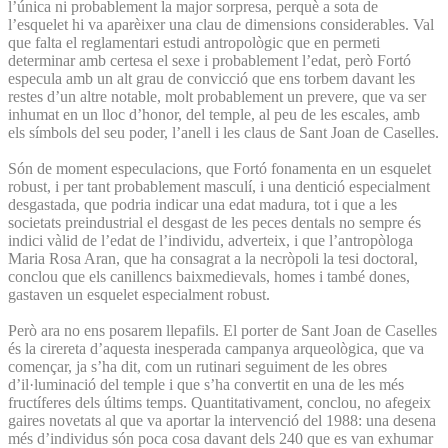
l’única ni probablement la major sorpresa, perquè a sota de
l’esquelet hi va aparèixer una clau de dimensions considerables. Val
que falta el reglamentari estudi antropològic que en permeti
determinar amb certesa el sexe i probablement l’edat, però Fortó
especula amb un alt grau de convicció que ens torbem davant les
restes d’un altre notable, molt probablement un prevere, que va ser
inhumat en un lloc d’honor, del temple, al peu de les escales, amb
els símbols del seu poder, l’anell i les claus de Sant Joan de Caselles.
Són de moment especulacions, que Fortó fonamenta en un esquelet
robust, i per tant probablement masculí, i una dentició especialment
desgastada, que podria indicar una edat madura, tot i que a les
societats preindustrial el desgast de les peces dentals no sempre és
indici vàlid de l’edat de l’individu, adverteix, i que l’antropòloga
Maria Rosa Aran, que ha consagrat a la necròpoli la tesi doctoral,
conclou que els canillencs baixmedievals, homes i també dones,
gastaven un esquelet especialment robust.
Però ara no ens posarem llepafils. El porter de Sant Joan de Caselles
és la cirereta d’aquesta inesperada campanya arqueològica, que va
començar, ja s’ha dit, com un rutinari seguiment de les obres
d’il·luminació del temple i que s’ha convertit en una de les més
fructíferes dels últims temps. Quantitativament, conclou, no afegeix
gaires novetats al que va aportar la intervenció del 1988: una desena
més d’individus són poca cosa davant dels 240 que es van exhumar