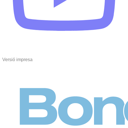
Versió impresa