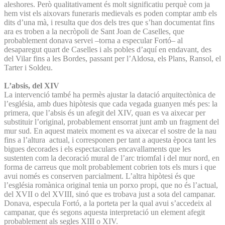
aleshores. Però qualitativament és molt significatiu perquè com ja
hem vist els aixovars funeraris medievals es poden comptar amb els
dits d’una mà, i resulta que dos dels tres que s’han documentat fins
ara es troben a la necròpoli de Sant Joan de Caselles, que
probablement donava servei –torna a especular Fortó– al
desaparegut quart de Caselles i als pobles d’aquí en endavant, des
del Vilar fins a les Bordes, passant per l’Aldosa, els Plans, Ransol, el
Tarter i Soldeu.
L’absis, del XIV
La intervenció també ha permès ajustar la datació arquitectònica de
l’església, amb dues hipòtesis que cada vegada guanyen més pes: la
primera, que l’absis és un afegit del XIV, quan es va aixecar per
substituir l’original, probablement ensorrat junt amb un fragment del
mur sud. En aquest mateix moment es va aixecar el sostre de la nau
fins a l’altura actual, i corresponen per tant a aquesta època tant les
bigues decorades i els espectaculars encavallaments que les
sustenten com la decoració mural de l’arc triomfal i del mur nord, en
forma de carreus que molt probablement cobrien tots els murs i que
avui només es conserven parcialment. L’altra hipòtesi és que
l’església romànica original tenia un porxo propi, que no és l’actual,
del XVII o del XVIII, sinó que es trobava just a sota del campanar.
Donava, especula Fortó, a la porteta per la qual avui s’accedeix al
campanar, que és segons aquesta interpretació un element afegit
probablement als segles XIII o XIV.