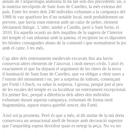
annals de l’arqueologia andosina hi ha tan sols dos precedents: un, a
la mateixa necròpolis de Sant Joan de Caselles, la més extensa del
país. Entre les restes dels 240 individus exhumats a la campanya del
1988 hi van aparèixer les d’un notable local, molt probablement un
prevere, que havia estat enterrat amb un calze de peltre, element
òbviament litúrgic. L’altre, també a Canillo, però a Sant Serni, el
2010. En aquella ocasió un dels inquilins de la sagrera de l’interior
del temple el van inhumar amb la patena, el recipient on es dipositen
les hòsties consagrades abans de la comunió i que normalment fa joc
amb el calze. I res més.
Cap altre dels enterraments medievals excavats fins ara havia
conservat altres elements de l’aixovar, i molt menys civils. I això és
exactament el que ha deparat el seguiment de les obres de la nova
il·luminació de Sant Joan de Caselles, que va obligar a obrir rases a
l’entorn del monument i on, per a sorpresa de tothom, començant
per Fortó i Ubach, va saltar la sorpresa. I grossa, perquè just al peu
de les escales del temple es va localitzar un enterrament excepcional.
En primer lloc, perquè a diferència dels altres deu individus
exhumats durant aquesta campanya, exhumats de forma molt
fragmentària, aquest estava gairebé sencer, diu Fortó.
Això sol ja prometia. Però és que a més, al dit anular de la mà dreta
conservava un sensacional anell de bronze amb decoració superior
que l’arqueòleg espera desxifrar quan es netegi la peça. No va ser