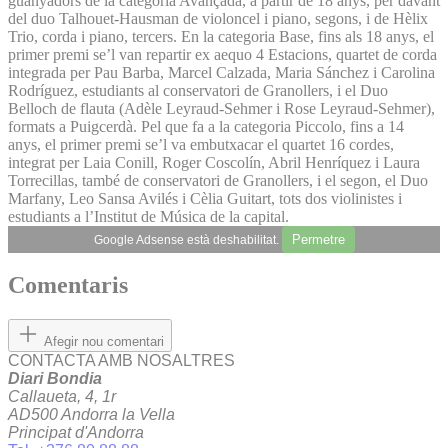
guanyadors de la categoria Avançada, a partir de 18 anys, per davant
del duo Talhouet-Hausman de violoncel i piano, segons, i de Hèlix
Trio, corda i piano, tercers. En la categoria Base, fins als 18 anys, el
primer premi se’l van repartir ex aequo 4 Estacions, quartet de corda
integrada per Pau Barba, Marcel Calzada, Maria Sánchez i Carolina
Rodríguez, estudiants al conservatori de Granollers, i el Duo
Belloch de flauta (Adèle Leyraud-Sehmer i Rose Leyraud-Sehmer),
formats a Puigcerdà. Pel que fa a la categoria Piccolo, fins a 14
anys, el primer premi se’l va embutxacar el quartet 16 cordes,
integrat per Laia Conill, Roger Coscolín, Abril Henríquez i Laura
Torrecillas, també de conservatori de Granollers, i el segon, el Duo
Marfany, Leo Sansa Avilés i Cèlia Guitart, tots dos violinistes i
estudiants a l’Institut de Música de la capital.
Permetre
Google Adsense està deshabilitat.
Comentaris
Afegir nou comentari
CONTACTA AMB NOSALTRES
Diari Bondia
Callaueta, 4, 1r
AD500 Andorra la Vella
Principat d'Andorra