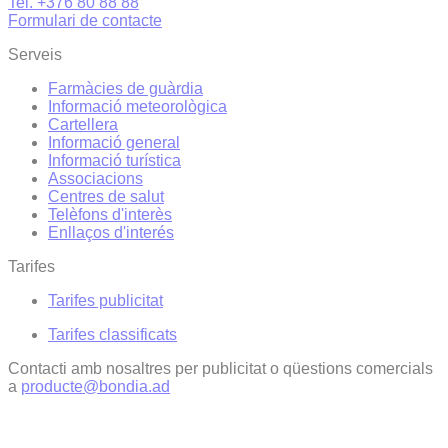
Tel. +376 80 88 88
Formulari de contacte
Serveis
Farmàcies de guàrdia
Informació meteorològica
Cartellera
Informació general
Informació turística
Associacions
Centres de salut
Telèfons d'interès
Enllaços d'interés
Tarifes
Tarifes publicitat
Tarifes classificats
Contacti amb nosaltres per publicitat o qüestions comercials
a
producte@bondia.ad