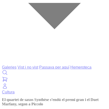
Galeries
Vist i no vist
Passava per aquí
Hemeroteca
Cultura
El quartet de saxos Synthèse s’endú el premi gran i el Duet
Marfany, segon a Piccolo