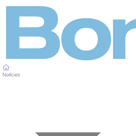
Panell de gestió de galetes
Notícies