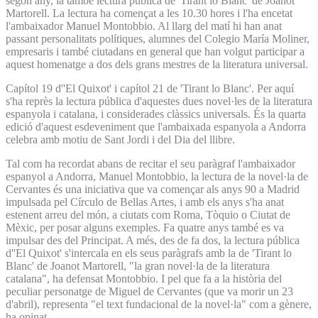
segon any, la també lectura pública de 'Tirant lo Blanc' de Joanot
Martorell. La lectura ha començat a les 10.30 hores i l'ha encetat
l'ambaixador Manuel Montobbio. Al llarg del matí hi han anat
passant personalitats polítiques, alumnes del Colegio María Moliner,
empresaris i també ciutadans en general que han volgut participar a
aquest homenatge a dos dels grans mestres de la literatura universal.
Capítol 19 d''El Quixot' i capítol 21 de 'Tirant lo Blanc'. Per aquí
s'ha reprès la lectura pública d'aquestes dues novel·les de la literatura
espanyola i catalana, i considerades clàssics universals. És la quarta
edició d'aquest esdeveniment que l'ambaixada espanyola a Andorra
celebra amb motiu de Sant Jordi i del Dia del llibre.
Tal com ha recordat abans de recitar el seu paràgraf l'ambaixador
espanyol a Andorra, Manuel Montobbio, la lectura de la novel·la de
Cervantes és una iniciativa que va començar als anys 90 a Madrid
impulsada pel Círculo de Bellas Artes, i amb els anys s'ha anat
estenent arreu del món, a ciutats com Roma, Tòquio o Ciutat de
Mèxic, per posar alguns exemples. Fa quatre anys també es va
impulsar des del Principat. A més, des de fa dos, la lectura pública
d''El Quixot' s'intercala en els seus paràgrafs amb la de 'Tirant lo
Blanc' de Joanot Martorell, "la gran novel·la de la literatura
catalana", ha defensat Montobbio. I pel que fa a la història del
peculiar personatge de Miguel de Cervantes (que va morir un 23
d'abril), representa "el text fundacional de la novel·la" com a gènere,
ha opinat.