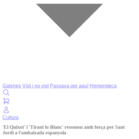
Galeries
Vist i no vist
Passava per aquí
Hemeroteca
Cultura
'El Quixot' i 'Tirant lo Blanc' ressonen amb força per Sant
Jordi a l'ambaixada espanyola