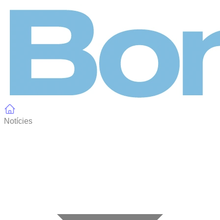
Panell de gestió de galetes
Notícies