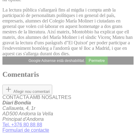
La lectura pública s'allargarà fins al migdia i compta amb la
participació de personalitats polítiques i en general del país,
empresaris, alumnes del Colegio María Moliner i ciutadans en
general que volen col·laborar en aquest homenatge a dos grans
mestres de la literatura. Així mateix, Montobbio ha explicat que ell
mateix, dos alumnes del María Moliner i el síndic Vicenç Mateu han
gravat la lectura d'uns paràgrafs d''El Quixot' per poder participar a
l'esdeveniment homòleg a l'andorrà que té lloc a Madrid, i que en
aquest cas s'allarga durant dos dies.
Permetre
Google Adsense està deshabilitat.
Comentaris
Afegir nou comentari
CONTACTA AMB NOSALTRES
Diari Bondia
Callaueta, 4, 1r
AD500 Andorra la Vella
Principat d'Andorra
Tel. +376 80 88 88
Formulari de contacte