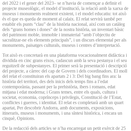
del 2022 i el gener del 2023– se n’havia de començar a definir el
projecte museològic, el model d’institució, la relació amb la xarxa de
museus i monuments realment existent, i el model educatiu: tot això
és el que es queda de moment al calaix. El relat servirà també per
establir els punts “clau” de la història nacional, així com un catàleg
dels “grans homes i dones” de la nostra història, un inventari bàsic
del patrimoni moble, immoble i immaterial “amb l’objectiu de
sacralitzar-ne els elements principals”, i un discurs elemental per als
monuments, paisatges culturals, museus i centres d’interpretació.
Tot això es concretarà en una plataforma vocacionalment didàctica i
dividida en cinc grans eixos, cadascun amb la seva pestanya i el seu
reguitzell de subpestanyes. El primer serà la presentació i descripció
del projecte, a càrrec del cap de Govern i dels coordinadors. El moll
del relat el constituiran els apartats 2 i 3: Del big bang fins ara: la
història del territori, des dels inicis dels temps fins a l’edat
contemporània, passant per la prehistòria, ibers i romans, edat
mitjana i edat moderna; i Grans temes, entre els quals, cultura i
societat, economia, coprínceps i privilegis, Constitució de l’Estat,
conflictes i guerres, i identitat. El relat es completarà amb un quart
apartat, Per descobrir Andorra, amb documents, exposicions,
itineraris, museus i monuments, i una síntesi històrica, i encara un
cinquè, Opinions.
De la redacció dels articles se n’ha encarregat un petit exèrcit de 25