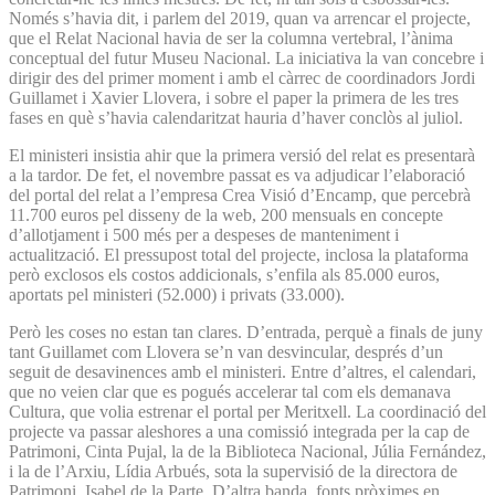
Només s’havia dit, i parlem del 2019, quan va arrencar el projecte,
que el Relat Nacional havia de ser la columna vertebral, l’ànima
conceptual del futur Museu Nacional. La iniciativa la van concebre i
dirigir des del primer moment i amb el càrrec de coordinadors Jordi
Guillamet i Xavier Llovera, i sobre el paper la primera de les tres
fases en què s’havia calendaritzat hauria d’haver conclòs al juliol.
El ministeri insistia ahir que la primera versió del relat es presentarà
a la tardor. De fet, el novembre passat es va adjudicar l’elaboració
del portal del relat a l’empresa Crea Visió d’Encamp, que percebrà
11.700 euros pel disseny de la web, 200 mensuals en concepte
d’allotjament i 500 més per a despeses de manteniment i
actualització. El pressupost total del projecte, inclosa la plataforma
però exclosos els costos addicionals, s’enfila als 85.000 euros,
aportats pel ministeri (52.000) i privats (33.000).
Però les coses no estan tan clares. D’entrada, perquè a finals de juny
tant Guillamet com Llovera se’n van desvincular, després d’un
seguit de desavinences amb el ministeri. Entre d’altres, el calendari,
que no veien clar que es pogués accelerar tal com els demanava
Cultura, que volia estrenar el portal per Meritxell. La coordinació del
projecte va passar aleshores a una comissió integrada per la cap de
Patrimoni, Cinta Pujal, la de la Biblioteca Nacional, Júlia Fernández,
i la de l’Arxiu, Lídia Arbués, sota la supervisió de la directora de
Patrimoni, Isabel de la Parte. D’altra banda, fonts pròximes en