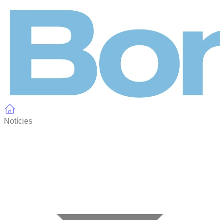
Panell de gestió de galetes
Notícies