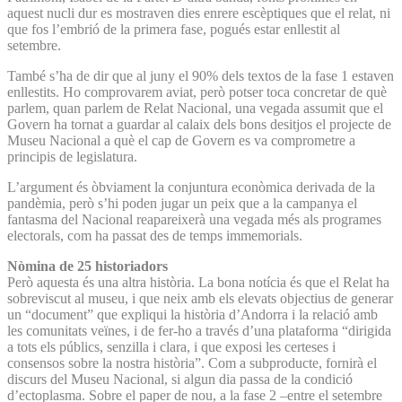
aquest nucli dur es mostraven dies enrere escèptiques que el relat, ni
que fos l’embrió de la primera fase, pogués estar enllestit al
setembre.
També s’ha de dir que al juny el 90% dels textos de la fase 1 estaven
enllestits. Ho comprovarem aviat, però potser toca concretar de què
parlem, quan parlem de Relat Nacional, una vegada assumit que el
Govern ha tornat a guardar al calaix dels bons desitjos el projecte de
Museu Nacional a què el cap de Govern es va comprometre a
principis de legislatura.
L’argument és òbviament la conjuntura econòmica derivada de la
pandèmia, però s’hi poden jugar un peix que a la campanya el
fantasma del Nacional reapareixerà una vegada més als programes
electorals, com ha passat des de temps immemorials.
Nòmina de 25 historiadors
Però aquesta és una altra història. La bona notícia és que el Relat ha
sobreviscut al museu, i que neix amb els elevats objectius de generar
un “document” que expliqui la història d’Andorra i la relació amb
les comunitats veïnes, i de fer-ho a través d’una plataforma “dirigida
a tots els públics, senzilla i clara, i que exposi les certeses i
consensos sobre la nostra història”. Com a subproducte, fornirà el
discurs del Museu Nacional, si algun dia passa de la condició
d’ectoplasma. Sobre el paper de nou, a la fase 2 –entre el setembre