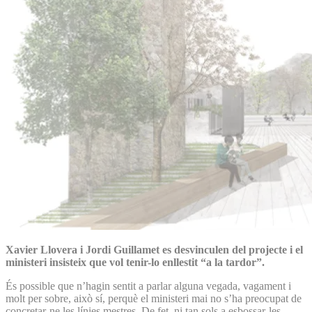
Xavier Llovera i Jordi Guillamet es desvinculen del projecte i el
ministeri insisteix que vol tenir-lo enllestit “a la tardor”.
És possible que n’hagin sentit a parlar alguna vegada, vagament i
molt per sobre, això sí, perquè el ministeri mai no s’ha preocupat de
concretar-ne les línies mestres. De fet, ni tan sols a esbossar-les.