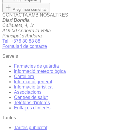
Afegir nou comentari
CONTACTA AMB NOSALTRES
Diari Bondia
Callaueta, 4, 1r
AD500 Andorra la Vella
Principat d'Andorra
Tel. +376 80 88 88
Formulari de contacte
Serveis
Farmàcies de guàrdia
Informació meteorològica
Cartellera
Informació general
Informació turística
Associacions
Centres de salut
Telèfons d'interès
Enllaços d'interés
Tarifes
Tarifes publicitat