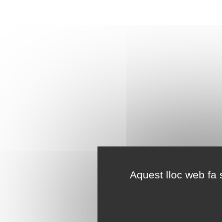
Aquest lloc web fa s