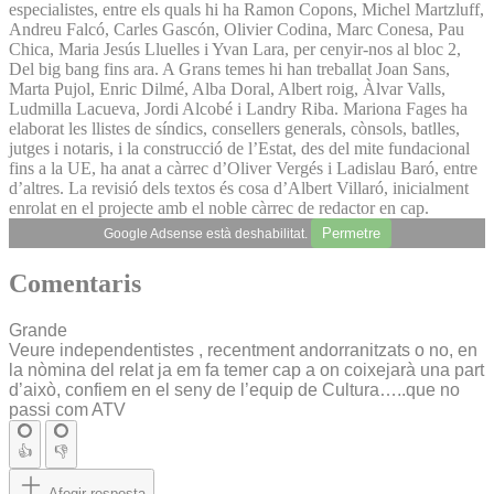
especialistes, entre els quals hi ha Ramon Copons, Michel Martzluff,
Andreu Falcó, Carles Gascón, Olivier Codina, Marc Conesa, Pau
Chica, Maria Jesús Lluelles i Yvan Lara, per cenyir-nos al bloc 2,
Del big bang fins ara. A Grans temes hi han treballat Joan Sans,
Marta Pujol, Enric Dilmé, Alba Doral, Albert roig, Àlvar Valls,
Ludmilla Lacueva, Jordi Alcobé i Landry Riba. Mariona Fages ha
elaborat les llistes de síndics, consellers generals, cònsols, batlles,
jutges i notaris, i la construcció de l’Estat, des del mite fundacional
fins a la UE, ha anat a càrrec d’Oliver Vergés i Ladislau Baró, entre
d’altres. La revisió dels textos és cosa d’Albert Villaró, inicialment
enrolat en el projecte amb el noble càrrec de redactor en cap.
Permetre
Google Adsense està deshabilitat.
Comentaris
Grande
Veure independentistes , recentment andorranitzats o no, en
la nòmina del relat ja em fa temer cap a on coixejarà una part
d’això, confiem en el seny de l’equip de Cultura…..que no
passi com ATV
👍
👎
Afegir resposta