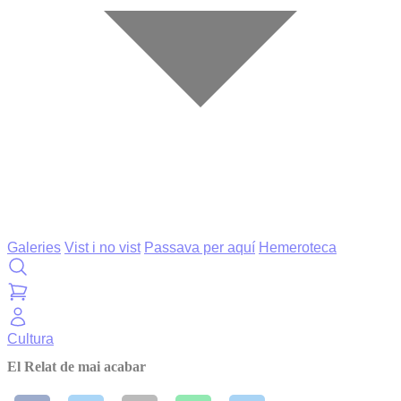
Galeries
Vist i no vist
Passava per aquí
Hemeroteca
Cultura
El Relat de mai acabar