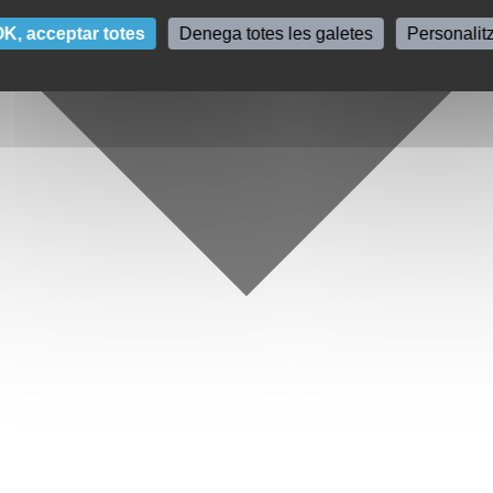
K, acceptar totes
Denega totes les galetes
Personalit