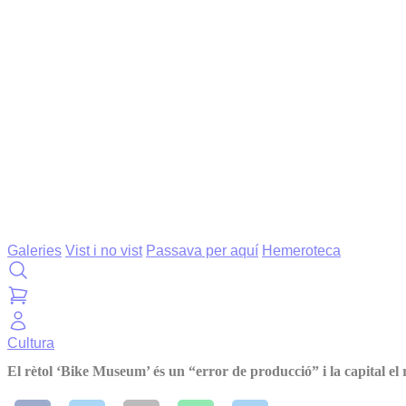
Galeries
Vist i no vist
Passava per aquí
Hemeroteca
Cultura
El rètol ‘Bike Museum’ és un “error de producció” i la capital el 