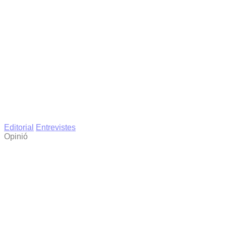
Editorial
Entrevistes
Opinió