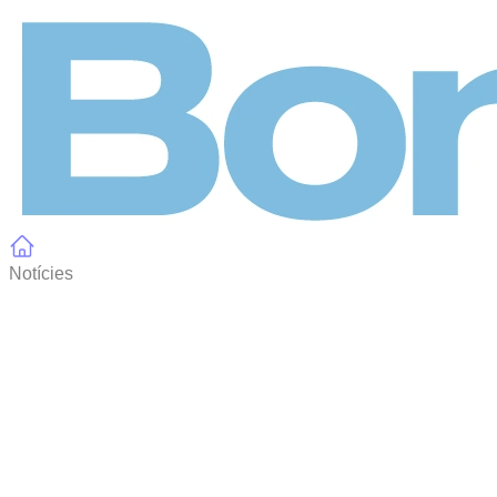
Panell de gestió de galetes
Notícies