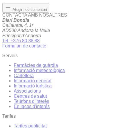
Afegir nou comentari
CONTACTA AMB NOSALTRES
Diari Bondia
Callaueta, 4, 1r
AD500 Andorra la Vella
Principat d'Andorra
Tel. +376 80 88 88
Formulari de contacte
Serveis
Farmàcies de guàrdia
Informació meteorològica
Cartellera
Informació general
Informació turística
Associacions
Centres de salut
Telèfons d'interès
Enllaços d'interés
Tarifes
Tarifes publicitat