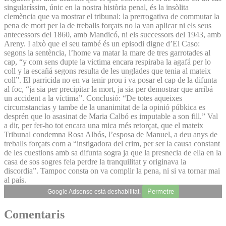
singularíssim, únic en la nostra història penal, és la insòlita
clemència que va mostrar el tribunal: la prerrogativa de commutar la
pena de mort per la de treballs forçats no la van aplicar ni els seus
antecessors del 1860, amb Mandicó, ni els successors del 1943, amb
Areny. I això que el seu també és un episodi digne d’El Caso:
segons la sentència, l’home va matar la mare de tres garrotades al
cap, “y com sens dupte la victima encara respiraba la agafá per lo
coll y la escañá segons resulta de les unglades que tenia al mateix
coll”. El parricida no en va tenir prou i va posar el cap de la difunta
al foc, “ja sia per precipitar la mort, ja sia per demostrar que arribá
un accident a la víctima”. Conclusió: “De totes aqueixes
circumstancias y tambe de la unanimitat de la opinió púbkica es
desprén que lo asasinat de Maria Calbó es imputable a son fill.” Val
a dir, per fer-ho tot encara una mica més retorçat, que el mateix
Tribunal condemna Rosa Albós, l’esposa de Manuel, a deu anys de
treballs forçats com a “instigadora del crim, per ser la causa constant
de les cuestions amb sa difunta sogra ja que la presnecia de ella en la
casa de sos sogres feia perdre la tranquilitat y originava la
discordia”. Tampoc consta on va complir la pena, ni si va tornar mai
al país.
Permetre
Google Adsense està deshabilitat.
Comentaris