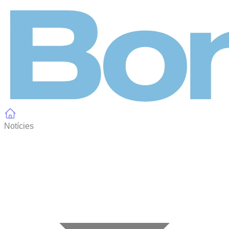
Panell de gestió de galetes
Notícies