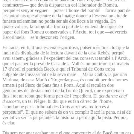
centímetres— que devia disparar un col·laborador de Romeu,
perquè el senyor veguer —potser l’home del bombí— forma part de
les autoritats que al centre de la imatge donen a l’escena un aire de
funesta solemnitat: no podia ser als dos llocs a la vegada. En
qualsevol cas, la fotografia forma part de la vintena de còpies en
paper del fons Romeu conservades a l’Arxiu, tot i que —adverteix
Escorihuela— se’n desconeix l’origen.
Es tracta, en fi, d’una escena esgarrifosa, potser més fins i tot que la
molt més divulgada de la lectura davant de la casa Rebés, perquè
avui sabem, gràcies a l’expedient del cas conservat també a l’Arxiu,
que el pas per la presó de Casa de la Vall és un pur tràmit: el mateix
17 d’abril el parricida Bacó, a qui el Tribunal de Corts troba
culpable de l’assassinat de la seva mare —Maria Calbó, la padrina
Mariona, de casa Marió d’Engordany—, és conduït per dos homes
armats i pel Sisco de Sans fins a Porta. Aquí el recullen dos
gendarmes del destacament de la Tor de Querol, que expedeixen
fins i tot un rebut que forma part de l’expedient. El
gendarme chef
d’escorte
, un tal Nègre, hi diu que es fan càrrec de l’home,
“condamné par la tribunal des Corts aux travaux forcés à
perpétuité”. El que no sabem és on va complir Bacó la pena, ni si de
veritat va ser “à perpétuité”: la història li perd aquí la pista. Per ara,
és clar.
Diguem per anar acabant que el que converteix el de Bacó en un cas