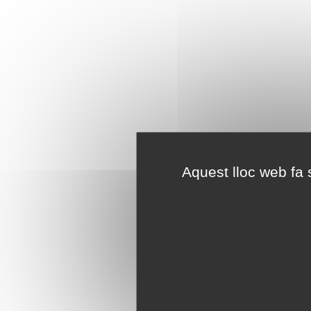
Aquest lloc web fa s