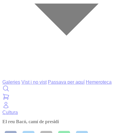
Galeries
Vist i no vist
Passava per aquí
Hemeroteca
Cultura
El reu Bacó, camí de presidi