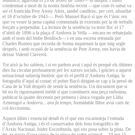
Mandicó, agarrotat el 29 de febrer de 1860— ni tampoc l’últim
condemnat a mort de la nostra història recent —que com és sabut va
ser el fratricida Pere Areny Aleix, també canillenc, per cert, afusellat
el 18 d’octubre de 1943—. Però Manuel Bacó sí que és l’únic reu
que va veure la pena capital commutada in extremis per la de treballs
forçats a perpetuïtat. La lectura de la sentència va tenir lloc el 17
d’abril de 1896 a la plaça d’Andorra la Vella —encara no rebatejada
amb el nom del bisbe Benlloch— i en una escena retratada per
Charles Romeu que recorda de forma inquietant la que mig segle
després, i amb ocasió de la sentència de Pere Areny, ens havia de
deixar Valentí Claverol.
Tot això ja ho sabíem, i si en parlem avui i aquí és perquè els últimes
dies ha circulat profusament per les xarxes socials, i gràcies a aquest
sensacional safareig històric que és el perfil d’Andorra Antiga, la
fotografia d’aquí al costat: el pobre Bacó dirigint-se cap a la presó de
Casa de la Vall després de sentir la sentència. Un document que si
bé no és rigorosament inèdit sí que constitueix una peça raríssima,
publicat fa quatre decennis per primera i única vegada per Lídia
Armengol a
Andorra... ara fa temps
, formidable llibre avui carn de
col·leccionista.
Aquest últim i essencial detall és el que ens escamoteja l’entrada
d’Andorra Antiga, i és el conservador dels fons fotogràfics de
l’Arxiu Nacional, Isidre Escorihuela, qui ens posa sobre la pista. De
fet, es tracta d’una còpia de la placa de vidre original —10 per 15