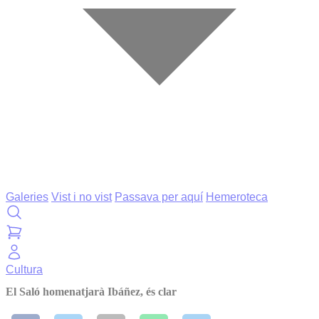
Galeries
Vist i no vist
Passava per aquí
Hemeroteca
Cultura
El Saló homenatjarà Ibáñez, és clar