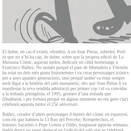
El dubte, en cas d’existir, ofendria. A en Joan Pieras, sobretot. Però
és que no n’hi ha cap, de dubte, sobre que la propera edició de La
Massana Còmic, aquesta tardor, dedicarà un càlid homenatge a
Francisco Ibáñez. No només perquè el pare de Mortadelo y Filemón
ha estat un dels més grans historietistes i va crear personatges icònics
per a unes quantes generacions, sinó perquè també va estar sempre
molt lligat a la història del saló massanenc, des que Joan Pieras li va
manifestar la seva rendida admiració per primer cop i el va convidar
a la trobada primigènia, el 1995, germen d’una trobada que
(finalment, i per fortuna perquè en alguns moments no era gens clar)
celebrarà aquesta tardor el 25è aniversari.
Ibáñez, creador d’altres personatges il·lustres del còmic en espanyol,
com els que habiten la 13 Rue del Percebe, Rompetechos, el
botones Sacarino o Pepe Gotera y Otilio, traspassat aquesta setmana,
tindrà doncs un espai destacat en l’edició del saló que se celebrarà