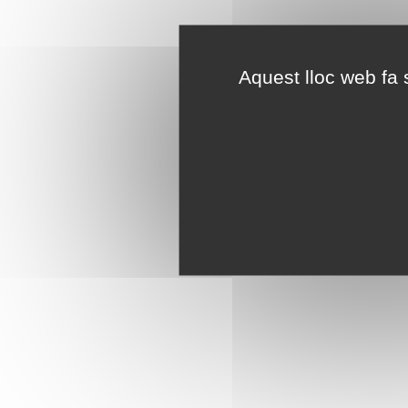
Aquest lloc web fa s