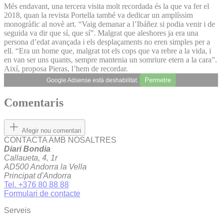
Més endavant, una tercera visita molt recordada és la que va fer el
2018, quan la revista Portella també va dedicar un amplíssim
monogràfic al novè art. “Vaig demanar a l’Ibáñez si podia venir i de
seguida va dir que sí, que sí”. Malgrat que aleshores ja era una
persona d’edat avançada i els desplaçaments no eren simples per a
ell. “Era un home que, malgrat tot els cops que va rebre a la vida, i
en van ser uns quants, sempre mantenia un somriure etern a la cara”.
Així, proposa Pieras, l’hem de recordar.
Permetre
Google Adsense està deshabilitat.
Comentaris
Afegir nou comentari
CONTACTA AMB NOSALTRES
Diari Bondia
Callaueta, 4, 1r
AD500 Andorra la Vella
Principat d'Andorra
Tel. +376 80 88 88
Formulari de contacte
Serveis