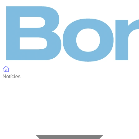
Panell de gestió de galetes
Notícies