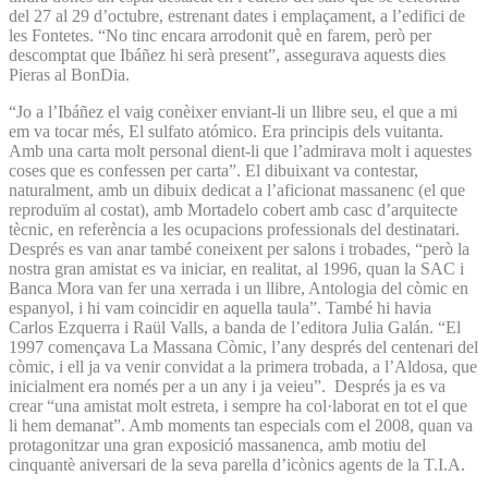
del 27 al 29 d’octubre, estrenant dates i emplaçament, a l’edifici de
les Fontetes. “No tinc encara arrodonit què en farem, però per
descomptat que Ibáñez hi serà present”, assegurava aquests dies
Pieras al BonDia.
“Jo a l’Ibáñez el vaig conèixer enviant-li un llibre seu, el que a mi
em va tocar més, El sulfato atómico. Era principis dels vuitanta.
Amb una carta molt personal dient-li que l’admirava molt i aquestes
coses que es confessen per carta”. El dibuixant va contestar,
naturalment, amb un dibuix dedicat a l’aficionat massanenc (el que
reproduïm al costat), amb Mortadelo cobert amb casc d’arquitecte
tècnic, en referència a les ocupacions professionals del destinatari.
Després es van anar també coneixent per salons i trobades, “però la
nostra gran amistat es va iniciar, en realitat, al 1996, quan la SAC i
Banca Mora van fer una xerrada i un llibre, Antologia del còmic en
espanyol, i hi vam coincidir en aquella taula”. També hi havia
Carlos Ezquerra i Raül Valls, a banda de l’editora Julia Galán. “El
1997 començava La Massana Còmic, l’any després del centenari del
còmic, i ell ja va venir convidat a la primera trobada, a l’Aldosa, que
inicialment era només per a un any i ja veieu”. Després ja es va
crear “una amistat molt estreta, i sempre ha col·laborat en tot el que
li hem demanat”. Amb moments tan especials com el 2008, quan va
protagonitzar una gran exposició massanenca, amb motiu del
cinquantè aniversari de la seva parella d’icònics agents de la T.I.A.