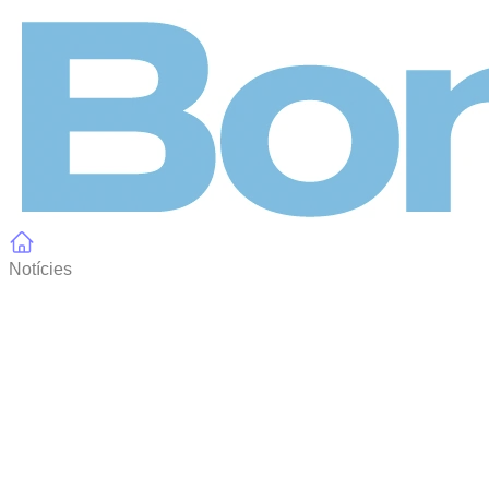
Panell de gestió de galetes
Notícies