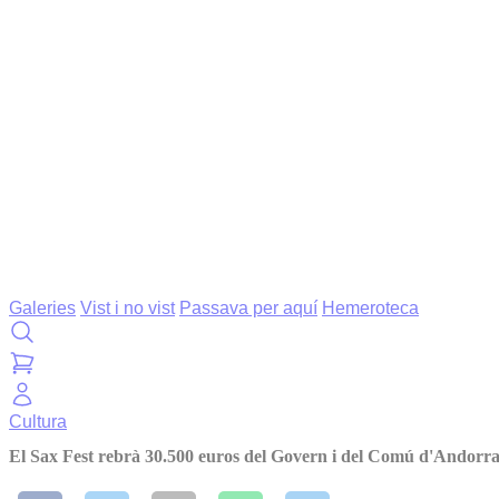
Galeries
Vist i no vist
Passava per aquí
Hemeroteca
Cultura
El Sax Fest rebrà 30.500 euros del Govern i del Comú d'Andorra 