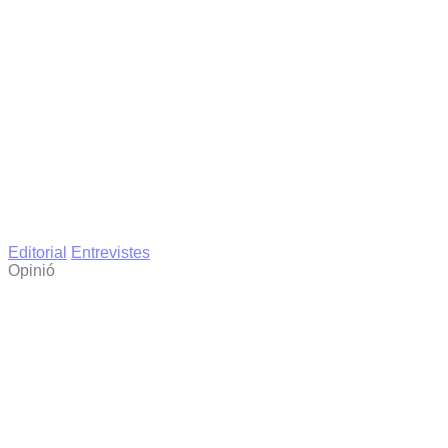
Editorial
Entrevistes
Opinió