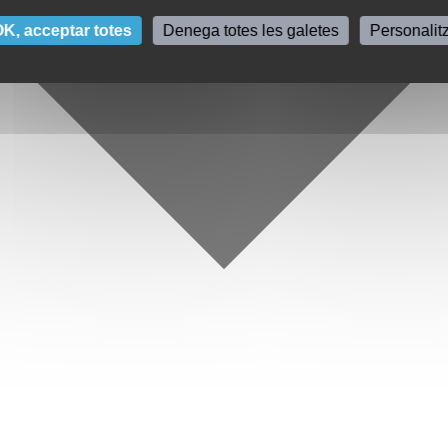
K, acceptar totes
Denega totes les galetes
Personalit