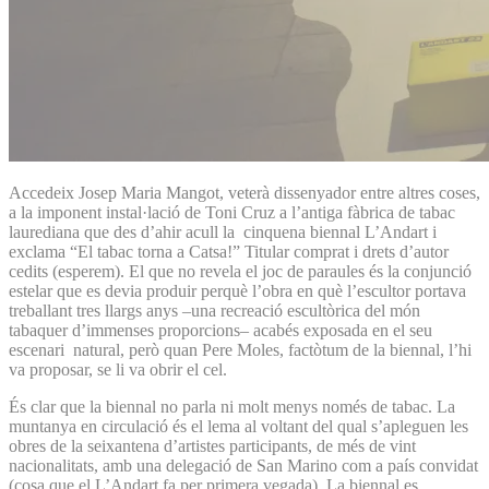
Accedeix Josep Maria Mangot, veterà dissenyador entre altres coses,
a la imponent instal·lació de Toni Cruz a l’antiga fàbrica de tabac
laurediana que des d’ahir acull la cinquena biennal L’Andart i
exclama “El tabac torna a Catsa!” Titular comprat i drets d’autor
cedits (esperem). El que no revela el joc de paraules és la conjunció
estelar que es devia produir perquè l’obra en què l’escultor portava
treballant tres llargs anys –una recreació escultòrica del món
tabaquer d’immenses proporcions– acabés exposada en el seu
escenari natural, però quan Pere Moles, factòtum de la biennal, l’hi
va proposar, se li va obrir el cel.
És clar que la biennal no parla ni molt menys només de tabac. La
muntanya en circulació és el lema al voltant del qual s’apleguen les
obres de la seixantena d’artistes participants, de més de vint
nacionalitats, amb una delegació de San Marino com a país convidat
(cosa que el L’Andart fa per primera vegada). La biennal es