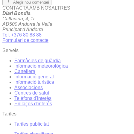
Afegir nou comentari
CONTACTA AMB NOSALTRES
Diari Bondia
Callaueta, 4, 1r
AD500 Andorra la Vella
Principat d'Andorra
Tel. +376 80 88 88
Formulari de contacte
Serveis
Farmàcies de guàrdia
Informació meteorològica
Cartellera
Informació general
Informació turística
Associacions
Centres de salut
Telèfons d'interès
Enllaços d'interés
Tarifes
Tarifes publicitat