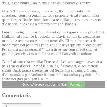
d’aigua consumits. I ara plens d’aire del Montseny, ironitza.
Olivier Thomas, escenògraf parisenc, lloa l’espai industrial
abandonat com a escenari. La seva proposta visual s’entén millor
quan n’especifica les intencions: ha recopilat pedres, rocs, trossets
d’Andorra, que envia a diferens punts del planeta.
Fora de l’antiga fàbrica, el L’Andart ocupa espais com la placeta del
Mallador, al costat de la rectoria, on David Segura ha executat un
mural que recorda un vitrall, un trencadís. El muralisme està de
moda: “per sort per a mi i per als que fa anys que ens hi dediquem”.
Per alguna raó en especial? “Els artistes ens hem atrevit amb les
grans superfícies, i és una forma en què l’art arriba a tothom”.
També al carrer ha treballat Ernesto A. Ledesma, argentí assentat al
país i fuster d’ofici. També la fusta és, lògicament, el seu material
artístic. Amb troncs arrossegats pel Segre fins al pantà d’Oliana i
d’altres trobats per Andorra ha construït una cadira gegantina. Els
anàrquics gats ja pugen a seure.
Permetre
Google Adsense està deshabilitat.
Comentaris