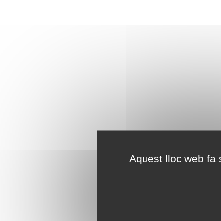
Aquest lloc web fa s