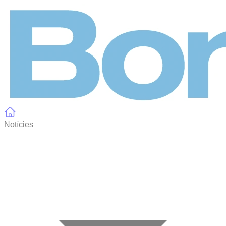
Panell de gestió de galetes
Notícies