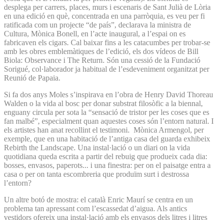
desplega per carrers, places, murs i escenaris de Sant Julià de Lòria
en una edició en què, concentrada en una parròquia, es veu per fi
ratificada com un projecte “de país”, declarava la ministra de
Cultura, Mònica Bonell, en l’acte inaugural, a l’espai on es
fabricaven els cigars. Cal baixar fins a les catacumbes per trobar-se
amb les obres emblemàtiques de l’edició, els dos vídeos de Bill
Biola: Observance i The Return. Són una cessió de la Fundació
Sorigué, col·laborador ja habitual de l’esdeveniment organitzat per
Reunió de Papaia.
Si fa dos anys Moles s’inspirava en l’obra de Henry David Thoreau
Walden o la vida al bosc per donar substrat filosòfic a la biennal,
enguany circula per sota la “sensació de tristor per les coses que es
fan malbé”, especialment quan aquestes coses són l’entorn natural. I
els artistes han anat recollint el testimoni. Mònica Armengol, per
exemple, que en una habitació de l’antiga casa del guarda exhibeix
Rebirth the Landscape. Una instal·lació o un diari on la vida
quotidiana queda escrita a partir del rebuig que produeix cada dia:
bosses, envasos, paperots... i una finestra: per on el paisatge entra a
casa o per on tanta escombreria que produïm surt i destrossa
l’entorn?
Un altre botó de mostra: el català Enric Maurí se centra en un
problema tan apressant com l’escassedat d’aigua. Als antics
vestidors ofereix una instal·lació amb els envasos dels litres i litres