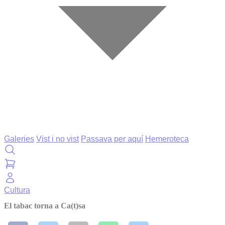
Galeries
Vist i no vist
Passava per aquí
Hemeroteca
Cultura
El tabac torna a Ca(t)sa