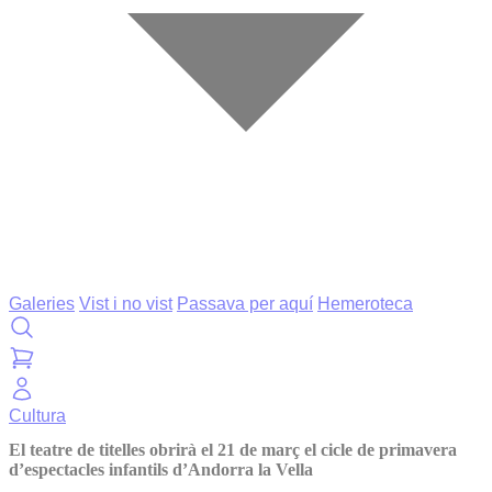
Galeries
Vist i no vist
Passava per aquí
Hemeroteca
Cultura
El teatre de titelles obrirà el 21 de març el cicle de primavera
d’espectacles infantils d’Andorra la Vella