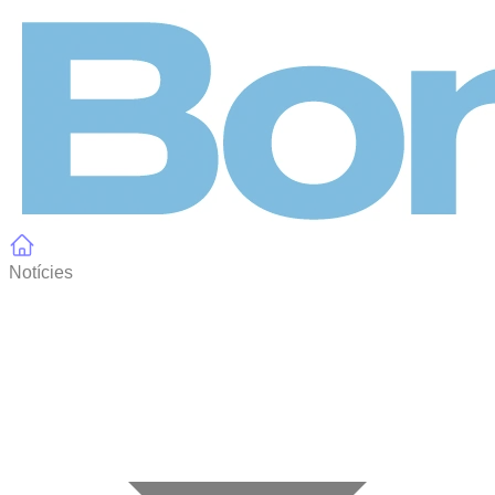
Panell de gestió de galetes
Notícies