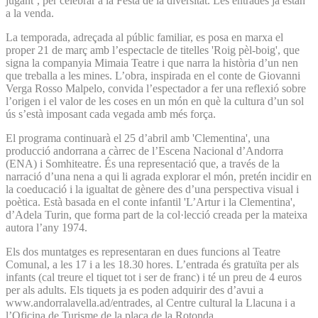
jugant’, per celebrar a la Festa de la diversitat. Les entrades ja estan
a la venda.
La temporada, adreçada al públic familiar, es posa en marxa el
proper 21 de març amb l’espectacle de titelles 'Roig pèl-boig', que
signa la companyia Mimaia Teatre i que narra la història d’un nen
que treballa a les mines. L’obra, inspirada en el conte de Giovanni
Verga Rosso Malpelo, convida l’espectador a fer una reflexió sobre
l’origen i el valor de les coses en un món en què la cultura d’un sol
ús s’està imposant cada vegada amb més força.
El programa continuarà el 25 d’abril amb 'Clementina', una
producció andorrana a càrrec de l’Escena Nacional d’Andorra
(ENA) i Somhiteatre. És una representació que, a través de la
narració d’una nena a qui li agrada explorar el món, pretén incidir en
la coeducació i la igualtat de gènere des d’una perspectiva visual i
poètica. Està basada en el conte infantil 'L’Artur i la Clementina',
d’Adela Turin, que forma part de la col·lecció creada per la mateixa
autora l’any 1974.
Els dos muntatges es representaran en dues funcions al Teatre
Comunal, a les 17 i a les 18.30 hores. L’entrada és gratuïta per als
infants (cal treure el tiquet tot i ser de franc) i té un preu de 4 euros
per als adults. Els tiquets ja es poden adquirir des d’avui a
www.andorralavella.ad/entrades, al Centre cultural la Llacuna i a
l’Oficina de Turisme de la plaça de la Rotonda.