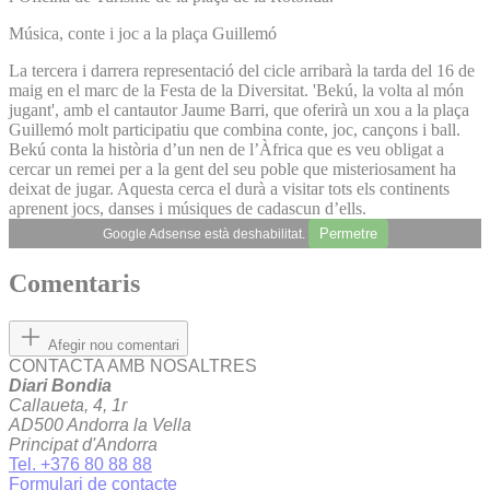
Música, conte i joc a la plaça Guillemó
La tercera i darrera representació del cicle arribarà la tarda del 16 de
maig en el marc de la Festa de la Diversitat. 'Bekú, la volta al món
jugant', amb el cantautor Jaume Barri, que oferirà un xou a la plaça
Guillemó molt participatiu que combina conte, joc, cançons i ball.
Bekú conta la història d’un nen de l’Àfrica que es veu obligat a
cercar un remei per a la gent del seu poble que misteriosament ha
deixat de jugar. Aquesta cerca el durà a visitar tots els continents
aprenent jocs, danses i músiques de cadascun d’ells.
Permetre
Google Adsense està deshabilitat.
Comentaris
Afegir nou comentari
CONTACTA AMB NOSALTRES
Diari Bondia
Callaueta, 4, 1r
AD500 Andorra la Vella
Principat d'Andorra
Tel. +376 80 88 88
Formulari de contacte