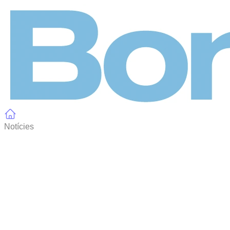
Panell de gestió de galetes
Notícies