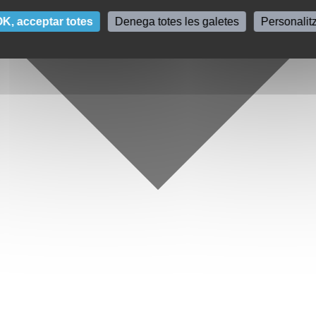
K, acceptar totes
Denega totes les galetes
Personalit