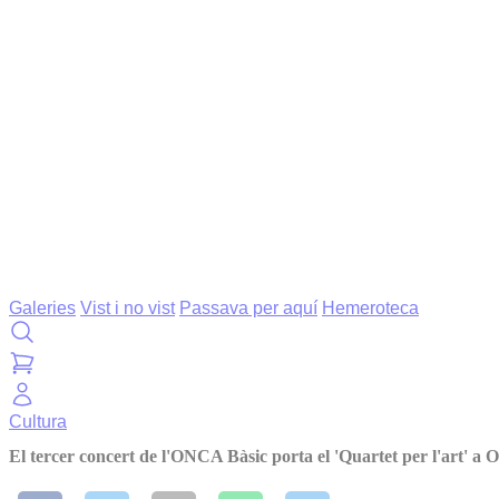
Galeries
Vist i no vist
Passava per aquí
Hemeroteca
Cultura
El tercer concert de l'ONCA Bàsic porta el 'Quartet per l'art' a 