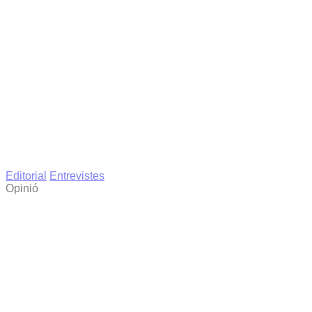
Editorial
Entrevistes
Opinió