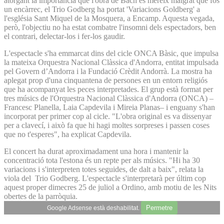
atorgant la importància que l'obra de Bach es mereix malgrat que fos
un encàrrec, el Trio Godberg ha portat 'Variacions Goldberg' a
l'església Sant Miquel de la Mosquera, a Encamp. Aquesta vegada,
però, l'objectiu no ha estat combatre l'insomni dels espectadors, ben
el contrari, delectar-los i fer-los gaudir.
L'espectacle s'ha emmarcat dins del cicle ONCA Bàsic, que impulsa
la mateixa Orquestra Nacional Clàssica d'Andorra, entitat impulsada
pel Govern d’Andorra i la Fundació Crèdit Andorrà. La mostra ha
aplegat prop d'una cinquantena de persones en un entorn religiós
que ha acompanyat les peces interpretades. El grup està format per
tres músics de l'Orquestra Nacional Clàssica d'Andorra (ONCA) –
Francesc Planella, Laia Capdevila i Mireia Planas– i enguany s'han
incorporat per primer cop al cicle. "L'obra original es va dissenyar
per a clavecí, i això fa que hi hagi moltes sorpreses i passen coses
que no t'esperes", ha explicat Capdevila.
El concert ha durat aproximadament una hora i mantenir la
concentració tota l'estona és un repte per als músics. "Hi ha 30
variacions i s'interpreten totes seguides, de dalt a baix", relata la
viola del Trio Godberg. L'espectacle s'interpretarà per últim cop
aquest proper dimecres 25 de juliol a Ordino, amb motiu de les Nits
obertes de la parròquia.
Permetre
Google Adsense està deshabilitat.