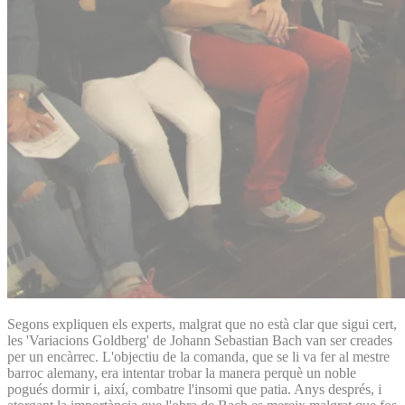
Segons expliquen els experts, malgrat que no està clar que sigui cert,
les 'Variacions Goldberg' de Johann Sebastian Bach van ser creades
per un encàrrec. L'objectiu de la comanda, que se li va fer al mestre
barroc alemany, era intentar trobar la manera perquè un noble
pogués dormir i, així, combatre l'insomi que patia. Anys després, i