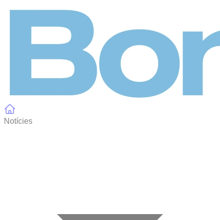
Panell de gestió de galetes
Notícies