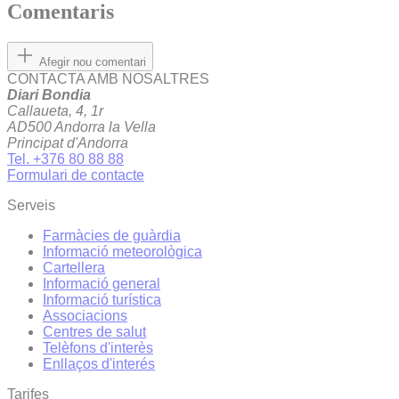
Comentaris
Afegir nou comentari
CONTACTA AMB NOSALTRES
Diari Bondia
Callaueta, 4, 1r
AD500 Andorra la Vella
Principat d'Andorra
Tel. +376 80 88 88
Formulari de contacte
Serveis
Farmàcies de guàrdia
Informació meteorològica
Cartellera
Informació general
Informació turística
Associacions
Centres de salut
Telèfons d'interès
Enllaços d'interés
Tarifes