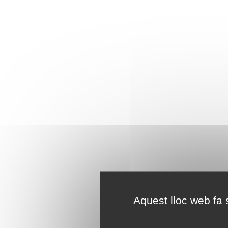
Aquest lloc web fa s