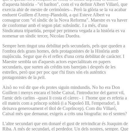
d'aquesta història –"el baríton", com el va definir Albert Villaró, que
exercia ahir de mestre de cerimònies–. Però la glòria se la va acabar
enduent Guillem d'Areny-Plandolit, a qui Esteve Albert va
consagrar com "el síndic de la Nova Reforma". Maestre es va haver
de conformar amb el segon plat: subsíndic. I a més, d'una
Sindicatura tripartida, perquè per primera vegada a la història es va
nomenar un síndic tercer, Nicolau Duedra.
Sempre hem tingut una debilitat pels secundaris, pels que queden a
l'ombra dels grans homes, dels protagonistes de la Història amb
majúscula. Segur que és el reflex d'una certa debilitat de caràcter. I
Maestre sembla un d'aquests actors especialitzats en papers
secundaris, que surten als crèdits tots barrejats i després de les
estrelles, però que per poc que t'hi fixes són els autèntics
protagonistes de la
peli
.
Això no vol dir que els protes siguin mindundis. No ho era Don
Guillem i menys encara el bisbe Caixal, l'introductor del garrot vil,
l'amic dels carlins –quasi li costa el càrrec– i l'home que es referia a
ell mateix com a príncep sobirà (i a Napoleó III, l'emperador!, li
deixava generosament el títol de Copríncep). Com diu Villaró,
Caixal més que demanar, exigeix a crits una biografia: no el senten?
L'altre secundari que em donaré el gust de reivindicar és Joaquim de
Riba. A més de secundari, el perdedor. Un dels nostres, sempre. Que