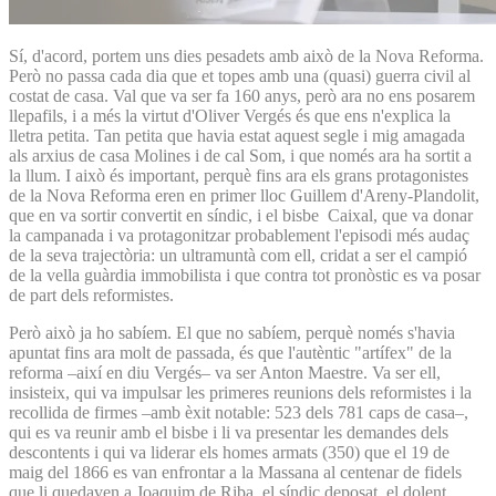
Sí, d'acord, portem uns dies pesadets amb això de la Nova Reforma.
Però no passa cada dia que et topes amb una (quasi) guerra civil al
costat de casa. Val que va ser fa 160 anys, però ara no ens posarem
llepafils, i a més la virtut d'Oliver Vergés és que ens n'explica la
lletra petita. Tan petita que havia estat aquest segle i mig amagada
als arxius de casa Molines i de cal Som, i que només ara ha sortit a
la llum. I això és important, perquè fins ara els grans protagonistes
de la Nova Reforma eren en primer lloc Guillem d'Areny-Plandolit,
que en va sortir convertit en síndic, i el bisbe Caixal, que va donar
la campanada i va protagonitzar probablement l'episodi més audaç
de la seva trajectòria: un ultramuntà com ell, cridat a ser el campió
de la vella guàrdia immobilista i que contra tot pronòstic es va posar
de part dels reformistes.
Però això ja ho sabíem. El que no sabíem, perquè només s'havia
apuntat fins ara molt de passada, és que l'autèntic "artífex" de la
reforma –així en diu Vergés– va ser Anton Maestre. Va ser ell,
insisteix, qui va impulsar les primeres reunions dels reformistes i la
recollida de firmes –amb èxit notable: 523 dels 781 caps de casa–,
qui es va reunir amb el bisbe i li va presentar les demandes dels
descontents i qui va liderar els homes armats (350) que el 19 de
maig del 1866 es van enfrontar a la Massana al centenar de fidels
que li quedaven a Joaquim de Riba, el síndic deposat, el dolent