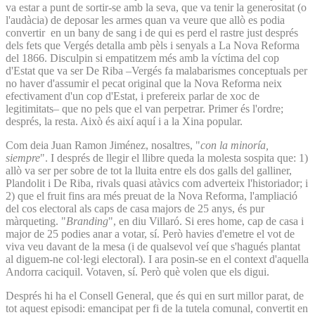
va estar a punt de sortir-se amb la seva, que va tenir la generositat (o
l'audàcia) de deposar les armes quan va veure que allò es podia
convertir en un bany de sang i de qui es perd el rastre just després
dels fets que Vergés detalla amb pèls i senyals a La Nova Reforma
del 1866. Disculpin si empatitzem més amb la víctima del cop
d'Estat que va ser De Riba –Vergés fa malabarismes conceptuals per
no haver d'assumir el pecat original que la Nova Reforma neix
efectivament d'un cop d'Estat, i prefereix parlar de xoc de
legitimitats– que no pels que el van perpetrar. Primer és l'ordre;
després, la resta. Això és així aquí i a la Xina popular.
Com deia Juan Ramon Jiménez, nosaltres, "
con la minoría,
siempre
". I després de llegir el llibre queda la molesta sospita que: 1)
allò va ser per sobre de tot la lluita entre els dos galls del galliner,
Plandolit i De Riba, rivals quasi atàvics com adverteix l'historiador; i
2) que el fruit fins ara més preuat de la Nova Reforma, l'ampliació
del cos electoral als caps de casa majors de 25 anys, és pur
màrqueting. "
Branding
", en diu Villaró. Si eres home, cap de casa i
major de 25 podies anar a votar, sí. Però havies d'emetre el vot de
viva veu davant de la mesa (i de qualsevol veí que s'hagués plantat
al diguem-ne col·legi electoral). I ara posin-se en el context d'aquella
Andorra caciquil. Votaven, sí. Però què volen que els digui.
Després hi ha el Consell General, que és qui en surt millor parat, de
tot aquest episodi: emancipat per fi de la tutela comunal, convertit en