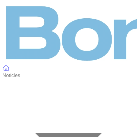
Panell de gestió de galetes
Notícies