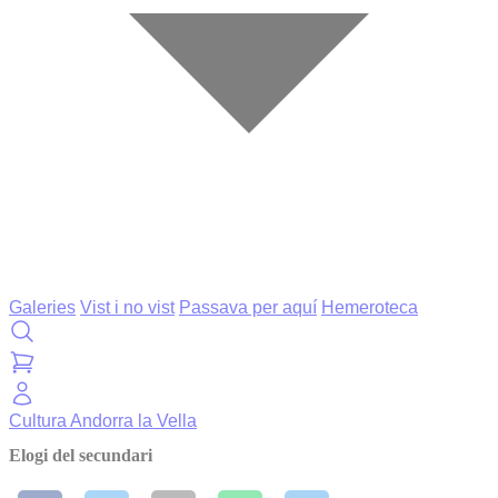
Galeries
Vist i no vist
Passava per aquí
Hemeroteca
Cultura
Andorra la Vella
Elogi del secundari