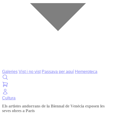
Galeries
Vist i no vist
Passava per aquí
Hemeroteca
Cultura
Els artistes andorrans de la Biennal de Venècia exposen les
seves obres a París