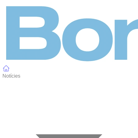
Panell de gestió de galetes
Notícies