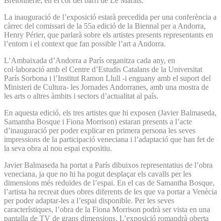
Bretonnerie, en el cor del barri de Le Marais.
La inauguració de l’exposició estarà precedida per una conferència a
càrrec del comissari de la 55a edició de la Biennal per a Andorra,
Henry Périer, que parlarà sobre els artistes presents representants en
l’entorn i el context que fan possible l’art a Andorra.
L’Ambaixada d’Andorra a París organitza cada any, en
col·laboració amb el Centre d’Estudis Catalans de la Universitat
París Sorbona i l’Institut Ramon Llull -i enguany amb el suport del
Ministeri de Cultura- les Jornades Andorranes, amb una mostra de
les arts o altres àmbits i sectors d’actualitat al país.
En aquesta edició, els tres artistes que hi exposen (Javier Balmaseda,
Samantha Bosque i Fiona Morrison) estaran presents a l’acte
d’inauguració per poder explicar en primera persona les seves
impressions de la participació veneciana i l’adaptació que han fet de
la seva obra al nou espai expositiu.
Javier Balmaseda ha portat a París dibuixos representatius de l’obra
veneciana, ja que no hi ha pogut desplaçar els cavalls per les
dimensions més reduïdes de l’espai. En el cas de Samantha Bosque,
l’artista ha recreat dues obres diferents de les que va portar a Venècia
per poder adaptar-les a l’espai disponible. Per les seves
característiques, l’obra de la Fiona Morrison podrà ser vista en una
pantalla de TV de grans dimensions. L’exposició romandrà oberta