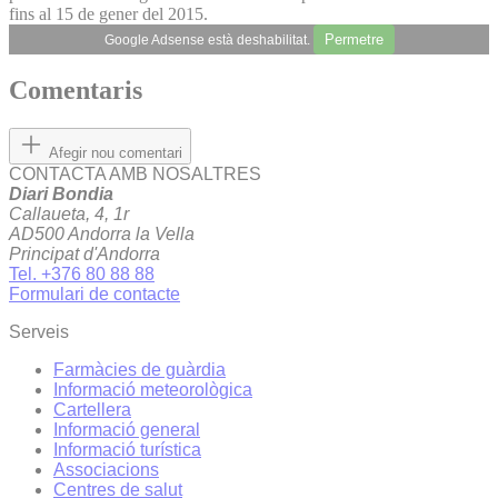
fins al 15 de gener del 2015.
Permetre
Google Adsense està deshabilitat.
Comentaris
Afegir nou comentari
CONTACTA AMB NOSALTRES
Diari Bondia
Callaueta, 4, 1r
AD500 Andorra la Vella
Principat d'Andorra
Tel. +376 80 88 88
Formulari de contacte
Serveis
Farmàcies de guàrdia
Informació meteorològica
Cartellera
Informació general
Informació turística
Associacions
Centres de salut