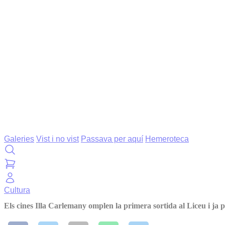
Galeries
Vist i no vist
Passava per aquí
Hemeroteca
Cultura
Els cines Illa Carlemany omplen la primera sortida al Liceu i ja p