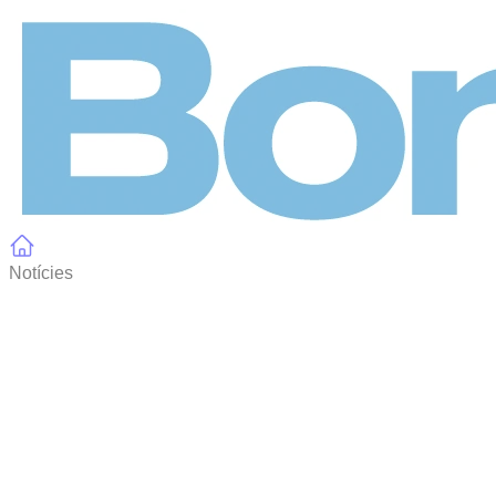
Panell de gestió de galetes
Notícies