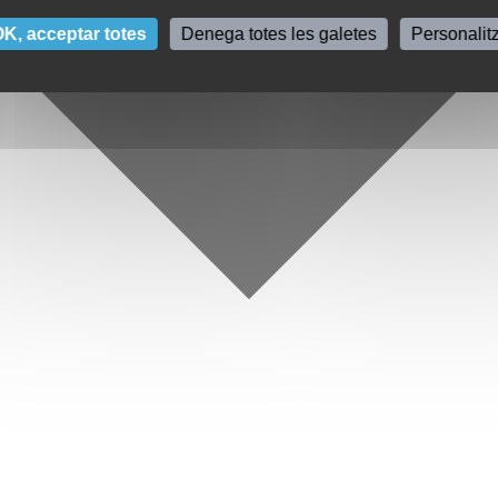
K, acceptar totes
Denega totes les galetes
Personalit