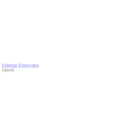
Editorial
Entrevistes
Opinió