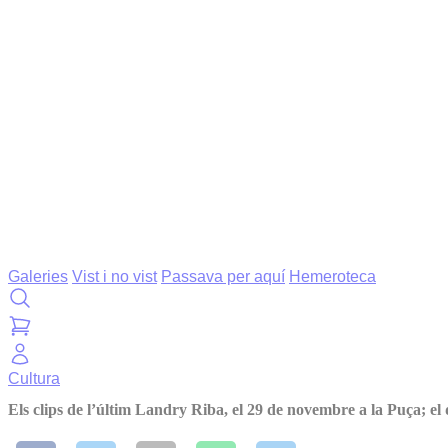
Galeries
Vist i no vist
Passava per aquí
Hemeroteca
Cultura
Els clips de l’últim Landry Riba, el 29 de novembre a la Puça; el d