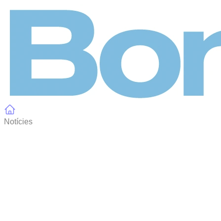
Panell de gestió de galetes
Notícies