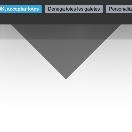
K, acceptar totes
Denega totes les galetes
Personalit