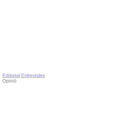
Editorial
Entrevistes
Opinió