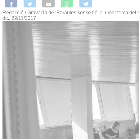
Redacció / Gravació de ‘Paraules sense fil’, el rimer tema del 
dc., 22/11/2017