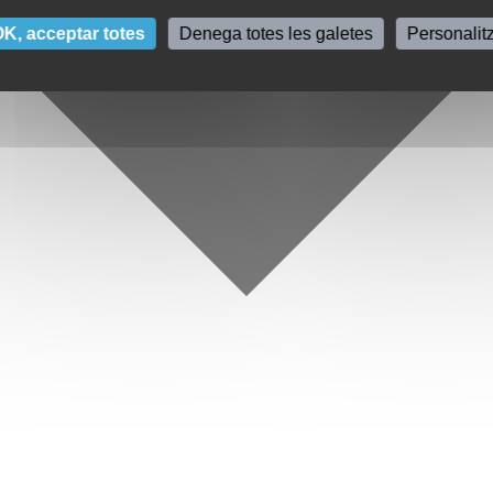
K, acceptar totes
Denega totes les galetes
Personalit