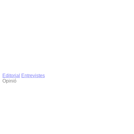
Editorial
Entrevistes
Opinió