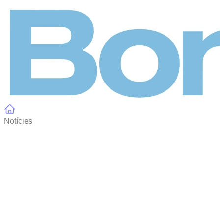
Panell de gestió de galetes
Notícies