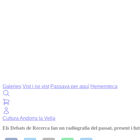
Galeries
Vist i no vist
Passava per aquí
Hemeroteca
Cultura
Andorra la Vella
Els Debats de Recerca fan un radiografia del passat, present i fu