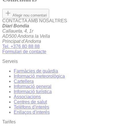
Afegir nou comentari
CONTACTA AMB NOSALTRES
Diari Bondia
Callaueta, 4, 1r
AD500 Andorra la Vella
Principat d'Andorra
Tel. +376 80 88 88
Formulari de contacte
Serveis
Farmàcies de guàrdia
Informació meteorològica
Cartellera
Informació general
Informació turística
Associacions
Centres de salut
Telèfons d'interès
Enllaços d'interés
Tarifes