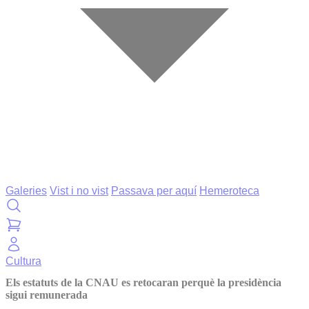
Galeries
Vist i no vist
Passava per aquí
Hemeroteca
Cultura
Els estatuts de la CNAU es retocaran perquè la presidència
sigui remunerada