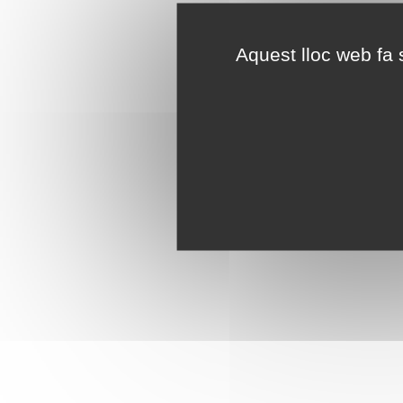
Aquest lloc web fa s