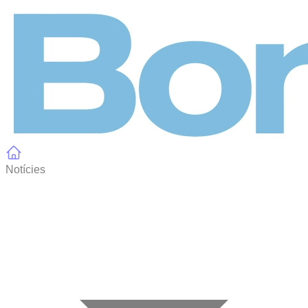
Panell de gestió de galetes
Notícies