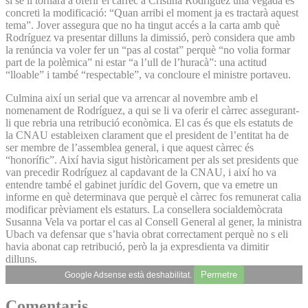
si se li tornarà a oferir el càrrec a Cristina Rodríguez una vegada es
concreti la modificació: “Quan arribi el moment ja es tractarà aquest
tema”. Jover assegura que no ha tingut accés a la carta amb què
Rodríguez va presentar dilluns la dimissió, però considera que amb
la renúncia va voler fer un “pas al costat” perquè “no volia formar
part de la polèmica” ni estar “a l’ull de l’huracà”: una actitud
“lloable” i també “respectable”, va concloure el ministre portaveu.
Culmina així un serial que va arrencar al novembre amb el
nomenament de Rodríguez, a qui se li va oferir el càrrec assegurant-
li que rebria una retribució econòmica. El cas és que els estatuts de
la CNAU estableixen clarament que el president de l’entitat ha de
ser membre de l’assemblea general, i que aquest càrrec és
“honorífic”. Així havia sigut històricament per als set presidents que
van precedir Rodríguez al capdavant de la CNAU, i així ho va
entendre també el gabinet jurídic del Govern, que va emetre un
informe en què determinava que perquè el càrrec fos remunerat calia
modificar prèviament els estaturs. La consellera socialdemòcrata
Susanna Vela va portar el cas al Consell General al gener, la ministra
Ubach va defensar que s’havia obrat correctament perquè no s eli
havia abonat cap retribució, però la ja expresdienta va dimitir
dilluns.
Permetre
Google Adsense està deshabilitat.
Comentaris