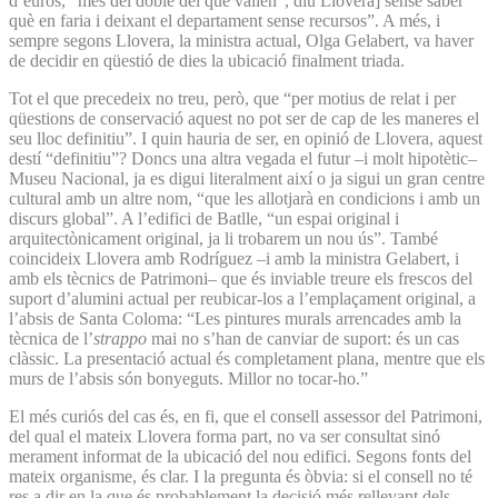
d’euros, “més del doble del que valien”, diu Llovera] sense saber
què en faria i deixant el departament sense recursos”. A més, i
sempre segons Llovera, la ministra actual, Olga Gelabert, va haver
de decidir en qüestió de dies la ubicació finalment triada.
Tot el que precedeix no treu, però, que “per motius de relat i per
qüestions de conservació aquest no pot ser de cap de les maneres el
seu lloc definitiu”. I quin hauria de ser, en opinió de Llovera, aquest
destí “definitiu”? Doncs una altra vegada el futur –i molt hipotètic–
Museu Nacional, ja es digui literalment així o ja sigui un gran centre
cultural amb un altre nom, “que les allotjarà en condicions i amb un
discurs global”. A l’edifici de Batlle, “un espai original i
arquitectònicament original, ja li trobarem un nou ús”. També
coincideix Llovera amb Rodríguez –i amb la ministra Gelabert, i
amb els tècnics de Patrimoni– que és inviable treure els frescos del
suport d’alumini actual per reubicar-los a l’emplaçament original, a
l’absis de Santa Coloma: “Les pintures murals arrencades amb la
tècnica de l’
strappo
mai no s’han de canviar de suport: és un cas
clàssic. La presentació actual és completament plana, mentre que els
murs de l’absis són bonyeguts. Millor no tocar-ho.”
El més curiós del cas és, en fi, que el consell assessor del Patrimoni,
del qual el mateix Llovera forma part, no va ser consultat sinó
merament informat de la ubicació del nou edifici. Segons fonts del
mateix organisme, és clar. I la pregunta és òbvia: si el consell no té
res a dir en la que és probablement la decisió més rellevant dels