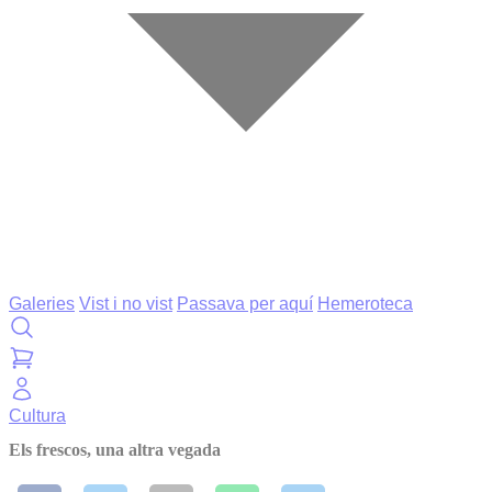
Galeries
Vist i no vist
Passava per aquí
Hemeroteca
Cultura
Els frescos, una altra vegada