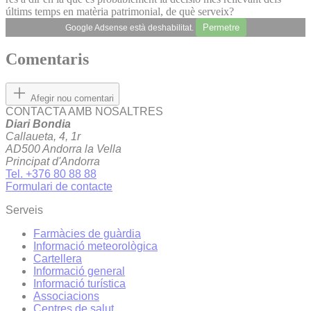
últims temps en matèria patrimonial, de què serveix?
Permetre
Google Adsense està deshabilitat.
Comentaris
Afegir nou comentari
CONTACTA AMB NOSALTRES
Diari Bondia
Callaueta, 4, 1r
AD500 Andorra la Vella
Principat d'Andorra
Tel. +376 80 88 88
Formulari de contacte
Serveis
Farmàcies de guàrdia
Informació meteorològica
Cartellera
Informació general
Informació turística
Associacions
Centres de salut