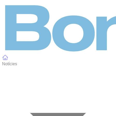
Panell de gestió de galetes
Notícies