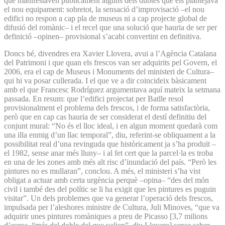
que manifestaven públicament alguns dels dubtes que els plantejava
el nou equipament: sobretot, la sensació d’improvisació –el nou
edifici no respon a cap pla de museus ni a cap projecte global de
difusió del romànic– i el recel que una solució que hauria de ser per
definició –opinen– provisional s’acabi convertint en definitiva.
Doncs bé, divendres era Xavier Llovera, avui a l’Agència Catalana
del Patrimoni i que quan els frescos van ser adquirits pel Govern, el
2006, era el cap de Museus i Monuments del ministeri de Cultura–
qui hi va posar cullerada. I el que ve a dir coincideix bàsicament
amb el que Francesc Rodríguez argumentava aquí mateix la setmana
passada. En resum: que l’edifici projectat per Batlle resol
provisionalment el problema dels frescos, i de forma satisfactòria,
però que en cap cas hauria de ser considerat el destí definitiu del
conjunt mural: “No és el lloc ideal, i en algun moment quedarà com
una illa enmig d’un llac temporal”, diu, referint-se obliquament a la
possibilitat real d’una revinguda que històricament ja s’ha produït –
el 1982, sense anar més lluny– i al fet cert que la parcel·la es troba
en una de les zones amb més alt risc d’inundació del país. “Però les
pintures no es mullaran”, conclou. A més, el ministeri s’ha vist
obligat a actuar amb certa urgència perquè –opina– “des del món
civil i també des del polític se li ha exigit que les pintures es puguin
visitar”. Un dels problemes que va generar l’operació dels frescos,
impulsada per l’aleshores ministre de Cultura, Juli Minoves, “que va
adquirir unes pintures romàniques a preu de Picasso [3,7 milions