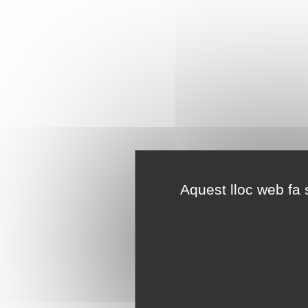
Aquest lloc web fa s