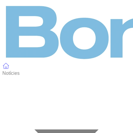
Panell de gestió de galetes
Notícies