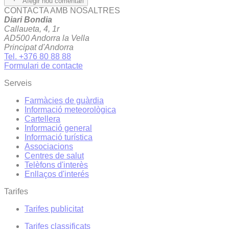
Afegir nou comentari
CONTACTA AMB NOSALTRES
Diari Bondia
Callaueta, 4, 1r
AD500 Andorra la Vella
Principat d'Andorra
Tel. +376 80 88 88
Formulari de contacte
Serveis
Farmàcies de guàrdia
Informació meteorològica
Cartellera
Informació general
Informació turística
Associacions
Centres de salut
Telèfons d'interès
Enllaços d'interés
Tarifes
Tarifes publicitat
Tarifes classificats