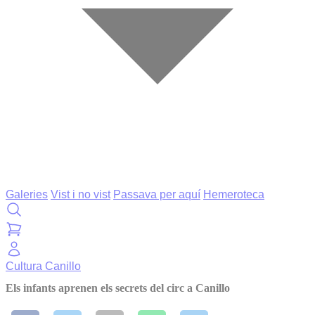
Galeries
Vist i no vist
Passava per aquí
Hemeroteca
Cultura
Canillo
Els infants aprenen els secrets del circ a Canillo