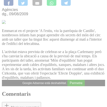
Agències
dg., 09/08/2009
Emmarcat en el projecte 'A l'estiu, viu la parròquia de Canillo',
nombrosos infants han pogut aprendre els secrets del món del circ
amb un taller que ha tingut lloc aquest diumenge al matí a l'interior
de l'edifici del telecabina.
L'activitat estava prevista de celebrar-se a la plaça Carlemany però
s'ha canviat la ubicació a causa de la previsió de mal temps. Els
participants del taller, anomenat 'Món d'equilibris' han pogut
experimentar amb cables d'equilibris, xanques, malabars i altres jocs.
A les sis de la tarda, les activitats familiars van continuar amb el duo
Cirkonita, que van oferir l'espectacle 'Efecte Doppler', una exhibició
d'equilibris, malabars i pallassos.
Permetre
Google Adsense està deshabilitat.
Comentaris