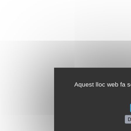
Aquest lloc web fa se
D