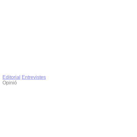
Editorial
Entrevistes
Opinió