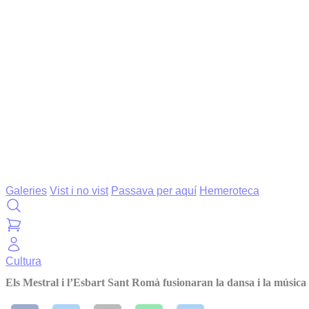
Galeries
Vist i no vist
Passava per aquí
Hemeroteca
Cultura
Els Mestral i l’Esbart Sant Romà fusionaran la dansa i la música