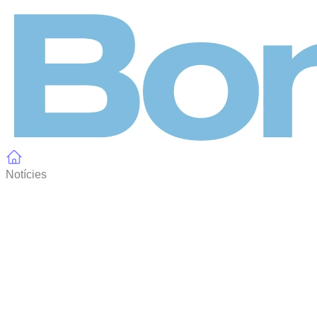
Panell de gestió de galetes
Notícies