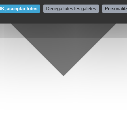
K, acceptar totes
Denega totes les galetes
Personalit