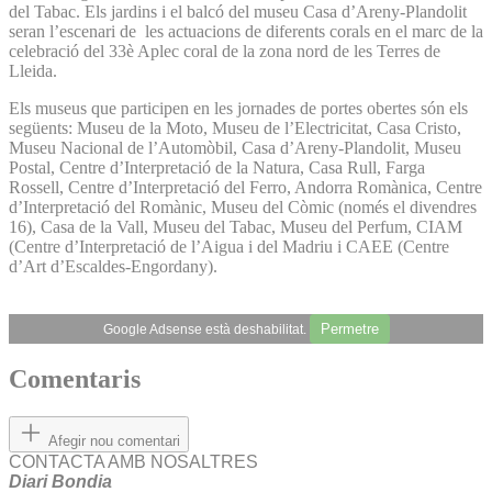
del Tabac. Els jardins i el balcó del museu Casa d’Areny-Plandolit
seran l’escenari de les actuacions de diferents corals en el marc de la
celebració del 33è Aplec coral de la zona nord de les Terres de
Lleida.
Els museus que participen en les jornades de portes obertes són els
següents: Museu de la Moto, Museu de l’Electricitat, Casa Cristo,
Museu Nacional de l’Automòbil, Casa d’Areny-Plandolit, Museu
Postal, Centre d’Interpretació de la Natura, Casa Rull, Farga
Rossell, Centre d’Interpretació del Ferro, Andorra Romànica, Centre
d’Interpretació del Romànic, Museu del Còmic (només el divendres
16), Casa de la Vall, Museu del Tabac, Museu del Perfum, CIAM
(Centre d’Interpretació de l’Aigua i del Madriu i CAEE (Centre
d’Art d’Escaldes-Engordany).
Permetre
Google Adsense està deshabilitat.
Comentaris
Afegir nou comentari
CONTACTA AMB NOSALTRES
Diari Bondia