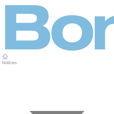
Panell de gestió de galetes
Notícies