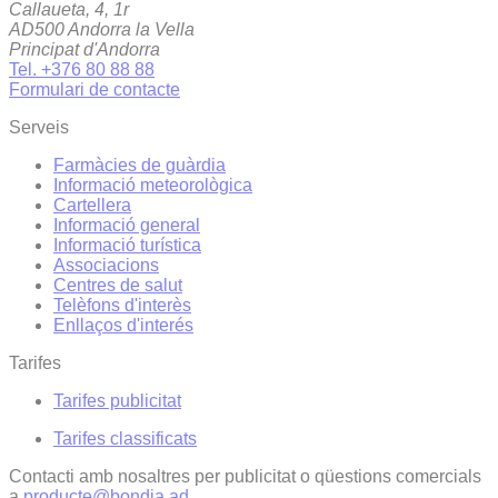
Callaueta, 4, 1r
AD500 Andorra la Vella
Principat d'Andorra
Tel. +376 80 88 88
Formulari de contacte
Serveis
Farmàcies de guàrdia
Informació meteorològica
Cartellera
Informació general
Informació turística
Associacions
Centres de salut
Telèfons d'interès
Enllaços d'interés
Tarifes
Tarifes publicitat
Tarifes classificats
Contacti amb nosaltres per publicitat o qüestions comercials
a
producte@bondia.ad