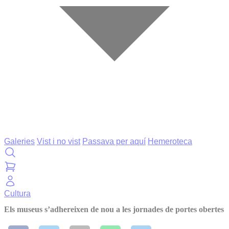
Galeries
Vist i no vist
Passava per aquí
Hemeroteca
Cultura
Els museus s’adhereixen de nou a les jornades de portes obertes