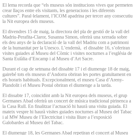
El lema recorda que “els museus són institucions vives que permeten
crear llaços entre els visitants, les generacions i les diferents
cultures”. Paral·lelament, l’ICOM apadrina per tercer any consecutiu
la Nit europea dels museus.
El divendres 15 de maig, la directora del pla de gestió de la vall del
Madriu-Perafita-Claror, Susanna Simon, oferirà una xerrada sobre
els deu anys de la declaració de la vall del Madriu com a patrimoni
de la humanitat per la Unesco. L’endemà, el dissabte 16, s’oferiran
visites guiades al Museu del Còmic i visites nocturnes a l’església de
Santa Eulàlia d’Encamp i al Museu d’Art Sacre.
Durant el cap de setmana del dissabte 17 i el diumenge 18 de maig,
gairebé tots els museus d’Andorra obriran les portes gratuïtament en
els horaris habituals. Excepcionalment, el museu Casa d’Areny-
Plandolit i el Museu Postal obriran el diumenge a la tarda.
El dissabte 17, coincidint amb la Nit europea dels museus, el grup
Germanes Abad oferirà un concert de música tradicional pirinenca a
la Casa Rull. En finalitzar l’actuació hi haurà una visita guiada. El
mateix vespre hi haurà visites guiades nocturnes al Museu del Tabac
i al MW Museu de l’Electricitat i visita lliure a l’exposició
Galobardes al Museu del Tabac.
El diumenge 18, les Germanes Abad repetiran el concert al Museu