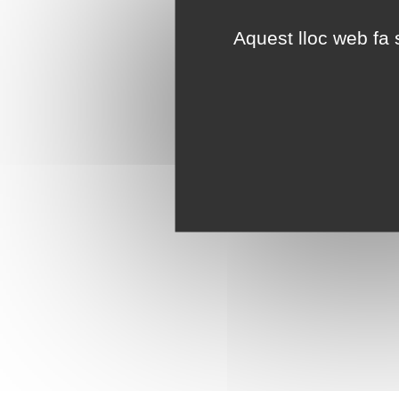
Aquest lloc web fa s