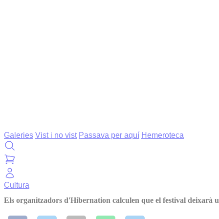
Galeries
Vist i no vist
Passava per aquí
Hemeroteca
Cultura
Els organitzadors d'Hibernation calculen que el festival deixarà u