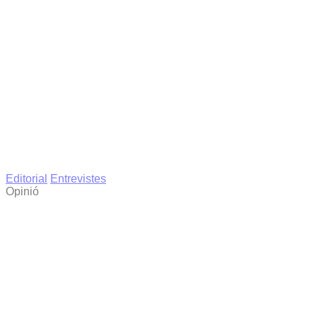
Editorial
Entrevistes
Opinió