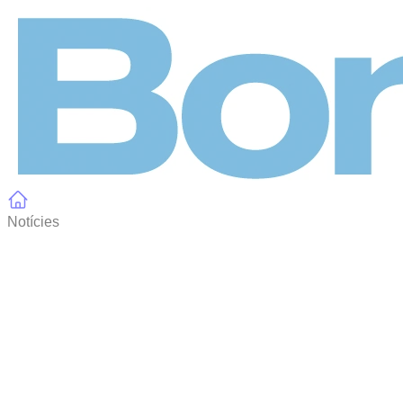
Panell de gestió de galetes
Notícies