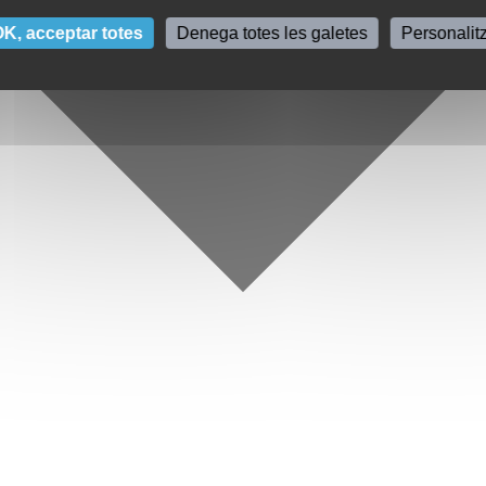
K, acceptar totes
Denega totes les galetes
Personalit