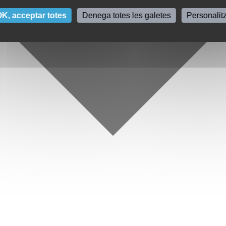
K, acceptar totes
Denega totes les galetes
Personalit