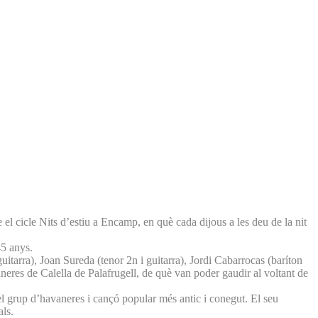
l cicle Nits d’estiu a Encamp, en què cada dijous a les deu de la nit
45 anys.
itarra), Joan Sureda (tenor 2n i guitarra), Jordi Cabarrocas (baríton
avaneres de Calella de Palafrugell, de què van poder gaudir al voltant de
el grup d’havaneres i cançó popular més antic i conegut. El seu
als.