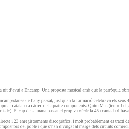
a nit d’avui a Encamp. Una proposta musical amb què la parròquia obre e
 encampadanes de l’any passat, just quan la formació celebrava els seus 
popular catalana a càrrec dels quatre components: Quim Mas (tenor 1r i gu
 i artístic). El cap de setmana passat el grup va oferir la 45a cantada d’h
ecte i 23 enregistraments discogràfics, i molt probablement es tracti d
ompositors del poble i que s’han divulgat al marge dels circuits comerci