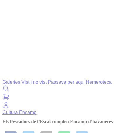
Galeries
Vist i no vist
Passava per aquí
Hemeroteca
Cultura
Encamp
Els Pescadors de l’Escala omplen Encamp d’havaneres