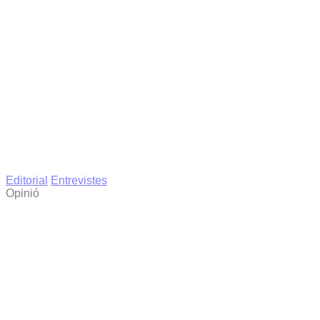
Editorial
Entrevistes
Opinió