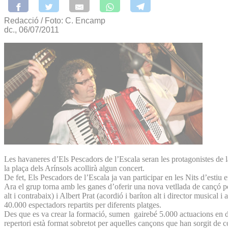
Redacció / Foto: C. Encamp
dc., 06/07/2011
Les havaneres d’Els Pescadors de l’Escala seran les protagonistes de l
la plaça dels Arínsols acollirà algun concert.
De fet, Els Pescadors de l’Escala ja van participar en les Nits d’estiu
Ara el grup torna amb les ganes ­­d’oferir una nova vetllada de cançó 
alt i contrabaix) i Albert Prat (acordió i baríton alt i director musical
40.000 espectadors repartits per diferents platges.
Des que es va crear la formació, sumen gairebé 5.000 actuacions en dir
repertori està format sobretot per aquelles cançons que han sorgit de c