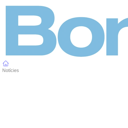
Panell de gestió de galetes
Notícies