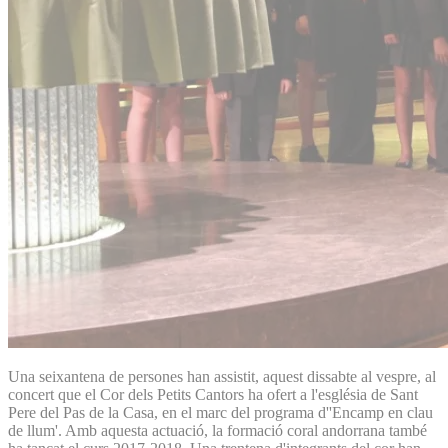
Una seixantena de persones han assistit, aquest dissabte al vespre, al
concert que el Cor dels Petits Cantors ha ofert a l'església de Sant
Pere del Pas de la Casa, en el marc del programa d''Encamp en clau
de llum'. Amb aquesta actuació, la formació coral andorrana també