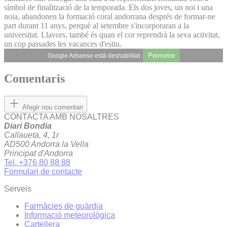
símbol de finalització de la temporada. Els dos joves, un noi i una
noia, abandonen la formació coral andorrana després de formar-ne
part durant 11 anys, perquè al setembre s'incorporaran a la
universitat. Llavors, també és quan el cor reprendrà la seva activitat,
un cop passades les vacances d'estiu.
Permetre
Google Adsense està deshabilitat.
Comentaris
Afegir nou comentari
CONTACTA AMB NOSALTRES
Diari Bondia
Callaueta, 4, 1r
AD500 Andorra la Vella
Principat d'Andorra
Tel. +376 80 88 88
Formulari de contacte
Serveis
Farmàcies de guàrdia
Informació meteorològica
Cartellera