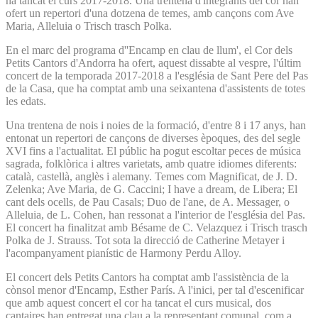
ha tancat el curs 2017-2018. Una trentena d'integrants del cor han
ofert un repertori d'una dotzena de temes, amb cançons com Ave
Maria, Alleluia o Trisch trasch Polka.
En el marc del programa d''Encamp en clau de llum', el Cor dels
Petits Cantors d'Andorra ha ofert, aquest dissabte al vespre, l'últim
concert de la temporada 2017-2018 a l'església de Sant Pere del Pas
de la Casa, que ha comptat amb una seixantena d'assistents de totes
les edats.
Una trentena de nois i noies de la formació, d'entre 8 i 17 anys, han
entonat un repertori de cançons de diverses èpoques, des del segle
XVI fins a l'actualitat. El públic ha pogut escoltar peces de música
sagrada, folklòrica i altres varietats, amb quatre idiomes diferents:
català, castellà, anglès i alemany. Temes com Magnificat, de J. D.
Zelenka; Ave Maria, de G. Caccini; I have a dream, de Libera; El
cant dels ocells, de Pau Casals; Duo de l'ane, de A. Messager, o
Alleluia, de L. Cohen, han ressonat a l'interior de l'església del Pas.
El concert ha finalitzat amb Bésame de C. Velazquez i Trisch trasch
Polka de J. Strauss. Tot sota la direcció de Catherine Metayer i
l'acompanyament pianístic de Harmony Perdu Alloy.
El concert dels Petits Cantors ha comptat amb l'assistència de la
cònsol menor d'Encamp, Esther París. A l'inici, per tal d'escenificar
que amb aquest concert el cor ha tancat el curs musical, dos
cantaires han entregat una clau a la representant comunal, com a