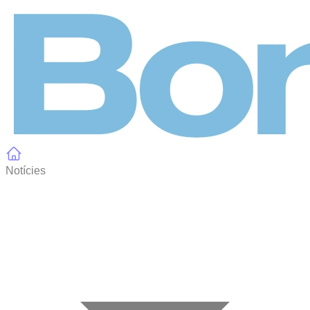
Panell de gestió de galetes
Notícies