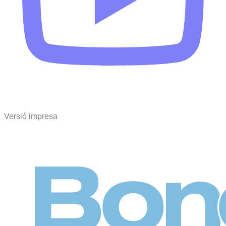
Versió impresa