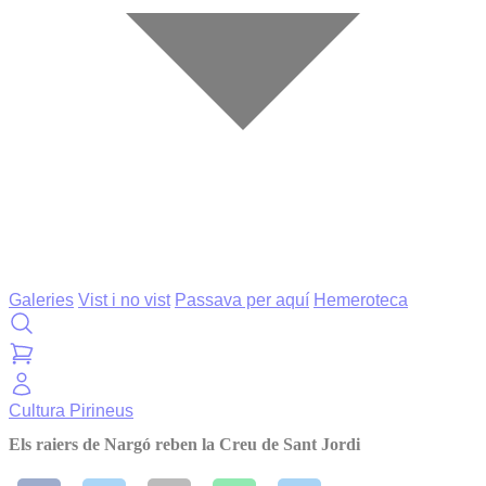
Galeries
Vist i no vist
Passava per aquí
Hemeroteca
Cultura
Pirineus
Els raiers de Nargó reben la Creu de Sant Jordi