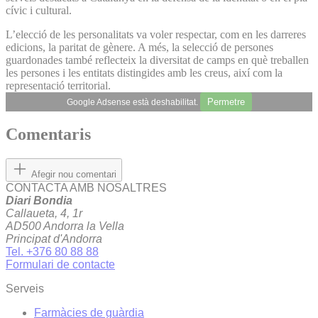
cívic i cultural.
L’elecció de les personalitats va voler respectar, com en les darreres
edicions, la paritat de gènere. A més, la selecció de persones
guardonades també reflecteix la diversitat de camps en què treballen
les persones i les entitats distingides amb les creus, així com la
representació territorial.
Permetre
Google Adsense està deshabilitat.
Comentaris
Afegir nou comentari
CONTACTA AMB NOSALTRES
Diari Bondia
Callaueta, 4, 1r
AD500 Andorra la Vella
Principat d'Andorra
Tel. +376 80 88 88
Formulari de contacte
Serveis
Farmàcies de guàrdia