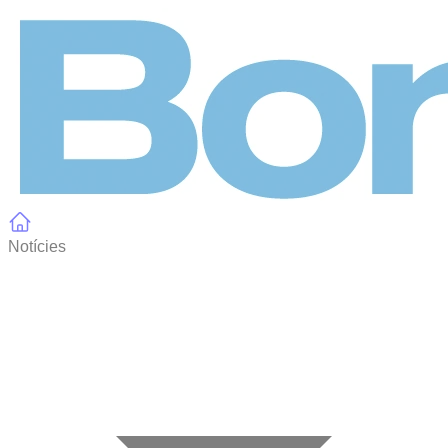
Panell de gestió de galetes
Notícies