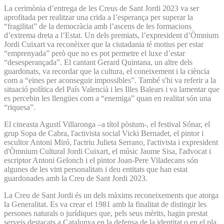
La cerimònia d’entrega de les Creus de Sant Jordi 2023 va ser
aprofitada per realitzar una crida a l’esperança per superar la
“fragilitat” de la democràcia amb l’ascens de les formacions
d’extrema dreta a l’Estat. Un dels premiats, l’expresident d’Òmnium
Jordi Cuixart va reconèixer que la ciutadania té motius per estar
“emprenyada” però que no es pot permetre el luxe d’estar
“desesperançada”. El cantant Gerard Quintana, un altre dels
guardonats, va recordar que la cultura, el coneixement i la ciència
com a “eines per aconseguir impossibles”. També s'hi va referir a la
situació política del País Valencià i les Illes Balears i va lamentar que
es percebin les llengües com a “enemiga” quan en realitat són una
“riquesa”.
El cineasta Agustí Villaronga –a títol pòstum-, el festival Sónar, el
grup Sopa de Cabra, l'activista social Vicki Bernadet, el pintor i
escultor Antoni Miró, l'actriu Julieta Serrano, l'activista i expresident
d'Òmnium Cultural Jordi Cuixart, el músic Jaume Sisa, l'advocat i
escriptor Antoni Gelonch i el pintor Joan-Pere Viladecans són
algunes de les vint personalitats i deu entitats que han estat
guardonades amb la Creu de Sant Jordi 2023.
La Creu de Sant Jordi és un dels màxims reconeixements que atorga
la Generalitat. Es va crear el 1981 amb la finalitat de distingir les
persones naturals o jurídiques que, pels seus mèrits, hagin prestat
serveis destacats a Catalunya en la defensa de la identitat o en el pla