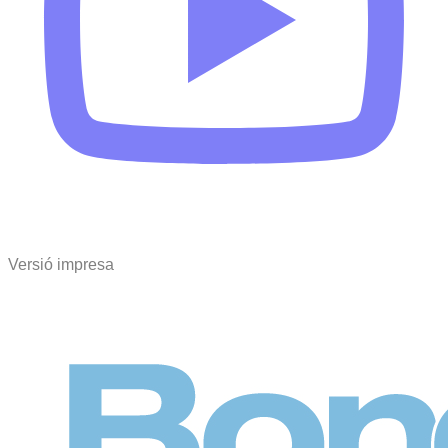
Versió impresa