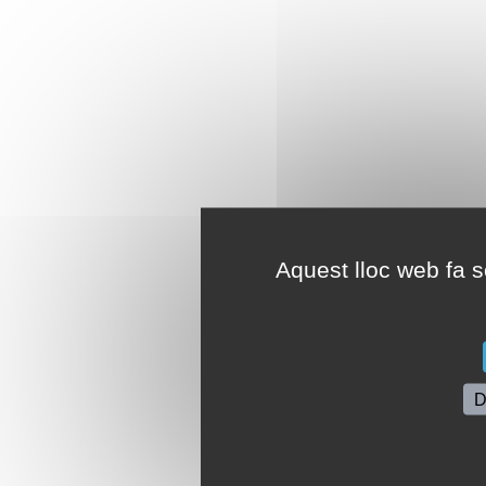
Aquest lloc web fa se
D