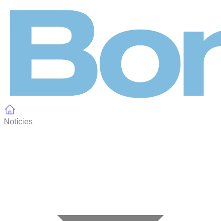
Panell de gestió de galetes
Notícies