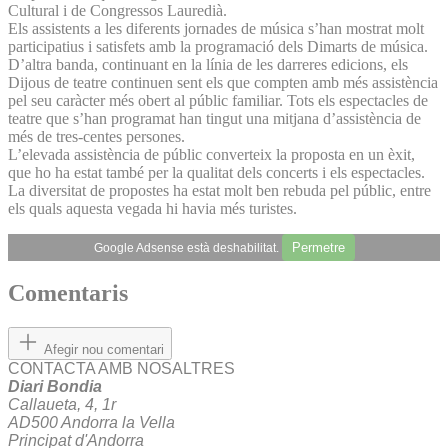
Cultural i de Congressos Lauredià.
Els assistents a les diferents jornades de música s’han mostrat molt
participatius i satisfets amb la programació dels Dimarts de música.
D’altra banda, continuant en la línia de les darreres edicions, els
Dijous de teatre continuen sent els que compten amb més assistència
pel seu caràcter més obert al públic familiar. Tots els espectacles de
teatre que s’han programat han tingut una mitjana d’assistència de
més de tres-centes persones.
L’elevada assistència de públic converteix la proposta en un èxit,
que ho ha estat també per la qualitat dels concerts i els espectacles.
La diversitat de propostes ha estat molt ben rebuda pel públic, entre
els quals aquesta vegada hi havia més turistes.
Permetre
Google Adsense està deshabilitat.
Comentaris
Afegir nou comentari
CONTACTA AMB NOSALTRES
Diari Bondia
Callaueta, 4, 1r
AD500 Andorra la Vella
Principat d'Andorra