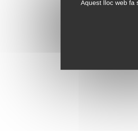
Aquest lloc web fa s