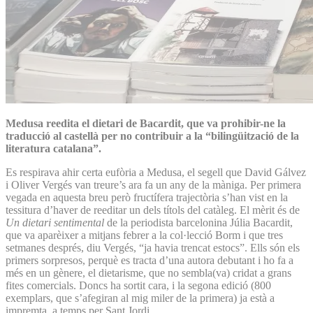
Medusa reedita el dietari de Bacardit, que va prohibir-ne la
traducció al castellà per no contribuir a la “bilingüització de la
literatura catalana”.
Es respirava ahir certa eufòria a Medusa, el segell que David Gálvez
i Oliver Vergés van treure’s ara fa un any de la màniga. Per primera
vegada en aquesta breu però fructífera trajectòria s’han vist en la
tessitura d’haver de reeditar un dels títols del catàleg. El mèrit és de
Un dietari sentimental
de la periodista barcelonina Júlia Bacardit,
que va aparèixer a mitjans febrer a la col·lecció Borm i que tres
setmanes després, diu Vergés, “ja havia trencat estocs”. Ells són els
primers sorpresos, perquè es tracta d’una autora debutant i ho fa a
més en un gènere, el dietarisme, que no sembla(va) cridat a grans
fites comercials. Doncs ha sortit cara, i la segona edició (800
exemplars, que s’afegiran al mig miler de la primera) ja està a
impremta, a temps per Sant Jordi.