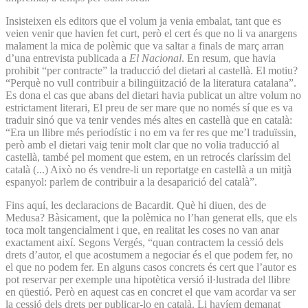
Insisteixen els editors que el volum ja venia embalat, tant que es
veien venir que havien fet curt, però el cert és que no li va anargens
malament la mica de polèmic que va saltar a finals de març arran
d’una entrevista publicada a
El Nacional
. En resum, que havia
prohibit “per contracte” la traducció del dietari al castellà. El motiu?
“Perquè no vull contribuir a bilingüització de la literatura catalana”.
Es dona el cas que abans del dietari havia publicat un altre volum no
estrictament literari, El preu de ser mare que no només sí que es va
traduir sinó que va tenir vendes més altes en castellà que en català:
“Era un llibre més periodístic i no em va fer res que me’l traduïssin,
però amb el dietari vaig tenir molt clar que no volia traducció al
castellà, també pel moment que estem, en un retrocés claríssim del
català (...) Això no és vendre-li un reportatge en castellà a un mitjà
espanyol: parlem de contribuir a la desaparició del català”.
Fins aquí, les declaracions de Bacardit. Què hi diuen, des de
Medusa? Bàsicament, que la polèmica no l’han generat ells, que els
toca molt tangencialment i que, en realitat les coses no van anar
exactament així. Segons Vergés, “quan contractem la cessió dels
drets d’autor, el que acostumem a negociar és el que podem fer, no
el que no podem fer. En alguns casos concrets és cert que l’autor es
pot reservar per exemple una hipotètica versió il·lustrada del llibre
en qüestió. Però en aquest cas en concret el que vam acordar va ser
la cessió dels drets per publicar-lo en català. Li havíem demanat