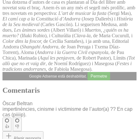
Una dotzena d’autors de casa es plantaran al Dia del llibre amb
novetat sota el braç. Anem és un any més el segell més prolífic, amb
tres novetats en perspectiva:
L’art de musicar la fusta
(Sergi Mas),
El camí cap a la Constitució d’Andorra
(Josep Dallerès) i
Història
de la Seu medieval
(Carles Gascón). Li segueixen Medusa, amb
dues,
Les ànimes sordes
(Albert Villaró) i
Muertos, ¿quién os ha
muerto?
(Iñaki Rubio), i Culturàlia (
Clava-la
, de Maria Cucurull, i
Color dins la foscor,
de Cecília Santañes), i ja amb una, Editorial
Andorra (
Shangahi Andorra
, de Joan Peruga i Txema Díaz-
Torrent), Aloma (
Andorra i la Guerra Civil espanyola
, de Pau
Chica), Marinada (
Aquí les penjaven
, de Robert Pastor), Límits
(Tot
allò que no et vaig dir
, de Noemí Rodríguez) i Masegosa (
Festes i
tradicions andorranes
, de Fabiola Masegosa).
Permetre
Google Adsense està deshabilitat.
Comentaris
Òscar Beltran
impertinències, cinisme i victimisme de l’autor(a) ?? En cap
cas (piiiip).
👍
👎
Afegir resposta