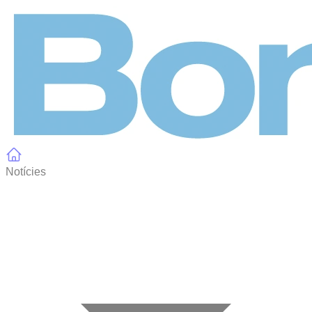
Panell de gestió de galetes
Notícies