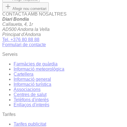
Afegir nou comentari
CONTACTA AMB NOSALTRES
Diari Bondia
Callaueta, 4, 1r
AD500 Andorra la Vella
Principat d'Andorra
Tel. +376 80 88 88
Formulari de contacte
Serveis
Farmàcies de guàrdia
Informació meteorològica
Cartellera
Informació general
Informació turística
Associacions
Centres de salut
Telèfons d'interès
Enllaços d'interés
Tarifes
Tarifes publicitat