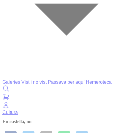
Galeries
Vist i no vist
Passava per aquí
Hemeroteca
Cultura
En castellà, no