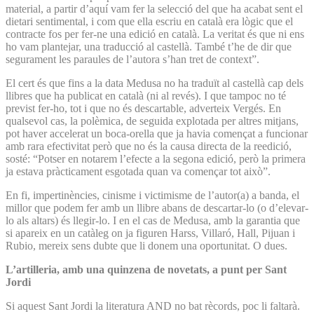
material, a partir d’aquí vam fer la selecció del que ha acabat sent el
dietari sentimental, i com que ella escriu en català era lògic que el
contracte fos per fer-ne una edició en català. La veritat és que ni ens
ho vam plantejar, una traducció al castellà. També t’he de dir que
segurament les paraules de l’autora s’han tret de context”.
El cert és que fins a la data Medusa no ha traduït al castellà cap dels
llibres que ha publicat en català (ni al revés). I que tampoc no té
previst fer-ho, tot i que no és descartable, adverteix Vergés. En
qualsevol cas, la polèmica, de seguida explotada per altres mitjans,
pot haver accelerat un boca-orella que ja havia començat a funcionar
amb rara efectivitat però que no és la causa directa de la reedició,
sosté: “Potser en notarem l’efecte a la segona edició, però la primera
ja estava pràcticament esgotada quan va començar tot això”.
En fi, impertinències, cinisme i victimisme de l’autor(a) a banda, el
millor que podem fer amb un llibre abans de descartar-lo (o d’elevar-
lo als altars) és llegir-lo. I en el cas de Medusa, amb la garantia que
si apareix en un catàleg on ja figuren Harss, Villaró, Hall, Pijuan i
Rubio, mereix sens dubte que li donem una oportunitat. O dues.
L’artilleria, amb una quinzena de novetats, a punt per Sant
Jordi
Si aquest Sant Jordi la literatura AND no bat rècords, poc li faltarà.