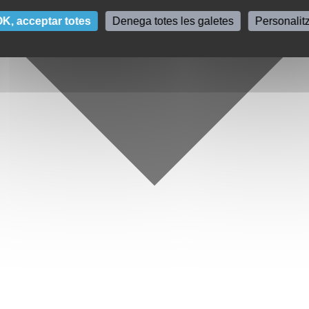
K, acceptar totes
Denega totes les galetes
Personalit