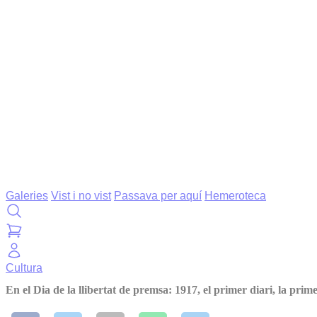
Galeries
Vist i no vist
Passava per aquí
Hemeroteca
Cultura
En el Dia de la llibertat de premsa: 1917, el primer diari, la prim