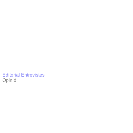
Editorial
Entrevistes
Opinió