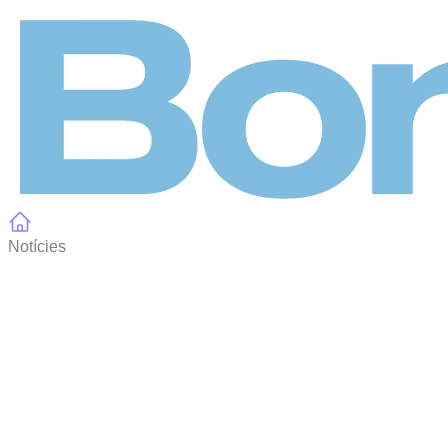
Panell de gestió de galetes
Notícies