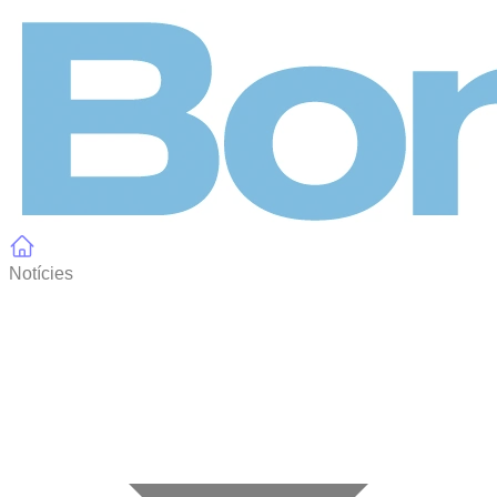
Panell de gestió de galetes
Notícies