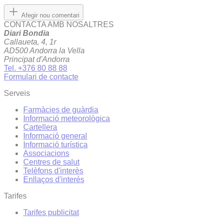
Afegir nou comentari
CONTACTA AMB NOSALTRES
Diari Bondia
Callaueta, 4, 1r
AD500 Andorra la Vella
Principat d'Andorra
Tel. +376 80 88 88
Formulari de contacte
Serveis
Farmàcies de guàrdia
Informació meteorològica
Cartellera
Informació general
Informació turística
Associacions
Centres de salut
Telèfons d'interès
Enllaços d'interés
Tarifes
Tarifes publicitat