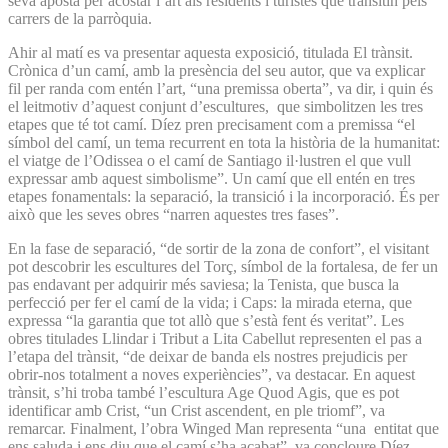
seva aposta per acostar l’art als residents i turistes que transitin pels
carrers de la parròquia.
Ahir al matí es va presentar aquesta exposició, titulada El trànsit.
Crònica d’un camí, amb la presència del seu autor, que va explicar
fil per randa com entén l’art, “una premissa oberta”, va dir, i quin és
el leitmotiv d’aquest conjunt d’escultures, que simbolitzen les tres
etapes que té tot camí. Díez pren precisament com a premissa “el
símbol del camí, un tema recurrent en tota la història de la humanitat:
el viatge de l’Odissea o el camí de Santiago il·lustren el que vull
expressar amb aquest simbolisme”. Un camí que ell entén en tres
etapes fonamentals: la separació, la transició i la incorporació. És per
això que les seves obres “narren aquestes tres fases”.
En la fase de separació, “de sortir de la zona de confort”, el visitant
pot descobrir les escultures del Torç, símbol de la fortalesa, de fer un
pas endavant per adquirir més saviesa; la Tenista, que busca la
perfecció per fer el camí de la vida; i Caps: la mirada eterna, que
expressa “la garantia que tot allò que s’està fent és veritat”. Les
obres titulades Llindar i Tribut a Lita Cabellut representen el pas a
l’etapa del trànsit, “de deixar de banda els nostres prejudicis per
obrir-nos totalment a noves experiències”, va destacar. En aquest
trànsit, s’hi troba també l’escultura Age Quod Agis, que es pot
identificar amb Crist, “un Crist ascendent, en ple triomf”, va
remarcar. Finalment, l’obra Winged Man representa “una entitat que
ens saluda i ens diu que el camí s’ha acabat”, va concloure Díez.