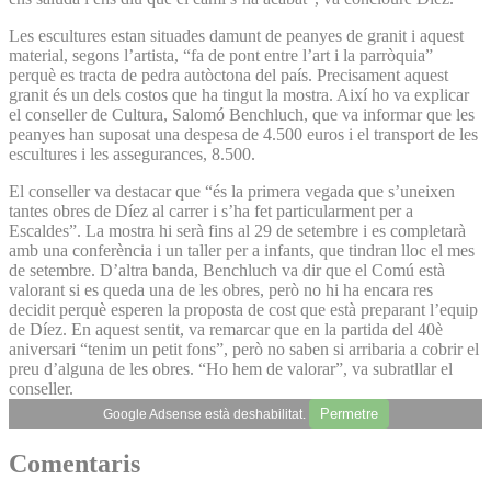
Les escultures estan situades damunt de peanyes de granit i aquest
material, segons l’artista, “fa de pont entre l’art i la parròquia”
perquè es tracta de pedra autòctona del país. Precisament aquest
granit és un dels costos que ha tingut la mostra. Així ho va explicar
el conseller de Cultura, Salomó Benchluch, que va informar que les
peanyes han suposat una despesa de 4.500 euros i el transport de les
escultures i les assegurances, 8.500.
El conseller va destacar que “és la primera vegada que s’uneixen
tantes obres de Díez al carrer i s’ha fet particularment per a
Escaldes”. La mostra hi serà fins al 29 de setembre i es completarà
amb una conferència i un taller per a infants, que tindran lloc el mes
de setembre. D’altra banda, Benchluch va dir que el Comú està
valorant si es queda una de les obres, però no hi ha encara res
decidit perquè esperen la proposta de cost que està preparant l’equip
de Díez. En aquest sentit, va remarcar que en la partida del 40è
aniversari “tenim un petit fons”, però no saben si arribaria a cobrir el
preu d’alguna de les obres. “Ho hem de valorar”, va subratllar el
conseller.
Permetre
Google Adsense està deshabilitat.
Comentaris