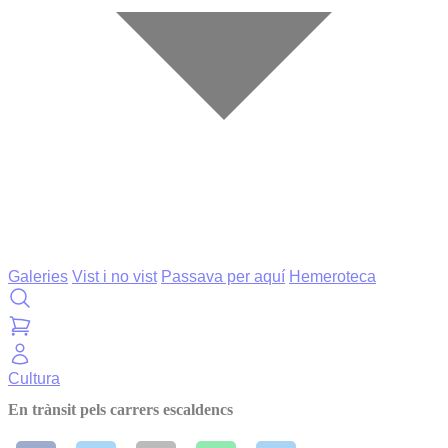
Galeries
Vist i no vist
Passava per aquí
Hemeroteca
Cultura
En trànsit pels carrers escaldencs