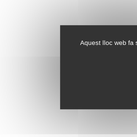
Aquest lloc web fa s