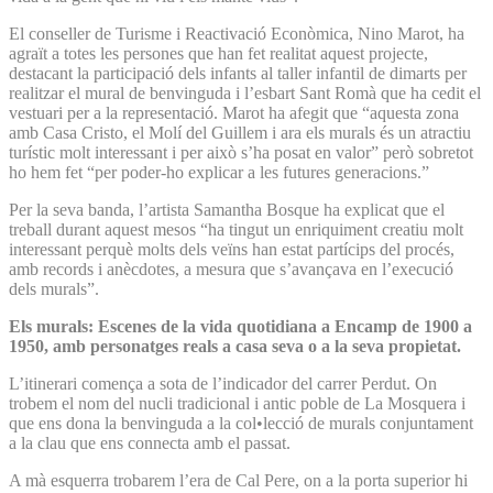
El conseller de Turisme i Reactivació Econòmica, Nino Marot, ha
agraït a totes les persones que han fet realitat aquest projecte,
destacant la participació dels infants al taller infantil de dimarts per
realitzar el mural de benvinguda i l’esbart Sant Romà que ha cedit el
vestuari per a la representació. Marot ha afegit que “aquesta zona
amb Casa Cristo, el Molí del Guillem i ara els murals és un atractiu
turístic molt interessant i per això s’ha posat en valor” però sobretot
ho hem fet “per poder-ho explicar a les futures generacions.”
Per la seva banda, l’artista Samantha Bosque ha explicat que el
treball durant aquest mesos “ha tingut un enriquiment creatiu molt
interessant perquè molts dels veïns han estat partícips del procés,
amb records i anècdotes, a mesura que s’avançava en l’execució
dels murals”.
Els murals: Escenes de la vida quotidiana a Encamp de 1900 a
1950, amb personatges reals a casa seva o a la seva propietat.
L’itinerari comença a sota de l’indicador del carrer Perdut. On
trobem el nom del nucli tradicional i antic poble de La Mosquera i
que ens dona la benvinguda a la col•lecció de murals conjuntament
a la clau que ens connecta amb el passat.
A mà esquerra trobarem l’era de Cal Pere, on a la porta superior hi