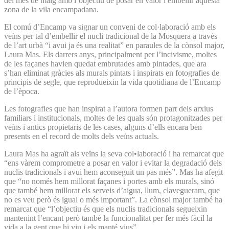
del mes de maig amb l’objectiu de posar en valor i embellir aquesta
zona de la vila encampadana.
El comú d’Encamp va signar un conveni de col·laboració amb els
veïns per tal d’embellir el nucli tradicional de la Mosquera a través
de l’art urbà “i avui ja és una realitat” en paraules de la cònsol major,
Laura Mas. Els darrers anys, principalment per l’incivisme, moltes
de les façanes havien quedat embrutades amb pintades, que ara
s’han eliminat gràcies als murals pintats i inspirats en fotografies de
principis de segle, que reprodueixin la vida quotidiana de l’Encamp
de l’època.
Les fotografies que han inspirat a l’autora formen part dels arxius
familiars i institucionals, moltes de les quals són protagonitzades per
veïns i antics propietaris de les cases, alguns d’ells encara ben
presents en el record de molts dels veïns actuals.
Laura Mas ha agraït als veïns la seva col•laboració i ha remarcat que
“ens vàrem comprometre a posar en valor i evitar la degradació dels
nuclis tradicionals i avui hem aconseguit un pas més”. Mas ha afegit
que “no només hem millorat façanes i portes amb els murals, sinó
que també hem millorat els serveis d’aigua, llum, clavegueram, que
no es veu però és igual o més important”. La cònsol major també ha
remarcat que “l’objectiu és que els nuclis tradicionals segueixin
mantenint l’encant però també la funcionalitat per fer més fàcil la
vida a la gent que hi viu i els manté vius”.