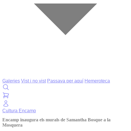
Galeries
Vist i no vist
Passava per aquí
Hemeroteca
Cultura
Encamp
Encamp inaugura els murals de Samantha Bosque a la
Mosquera