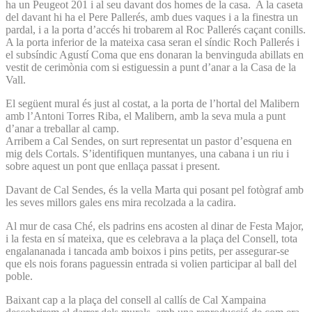
ha un Peugeot 201 i al seu davant dos homes de la casa. A la caseta
del davant hi ha el Pere Pallerés, amb dues vaques i a la finestra un
pardal, i a la porta d’accés hi trobarem al Roc Pallerés caçant conills.
A la porta inferior de la mateixa casa seran el síndic Roch Pallerés i
el subsíndic Agustí Coma que ens donaran la benvinguda abillats en
vestit de cerimònia com si estiguessin a punt d’anar a la Casa de la
Vall.
El següent mural és just al costat, a la porta de l’hortal del Malibern
amb l’Antoni Torres Riba, el Malibern, amb la seva mula a punt
d’anar a treballar al camp.
Arribem a Cal Sendes, on surt representat un pastor d’esquena en
mig dels Cortals. S’identifiquen muntanyes, una cabana i un riu i
sobre aquest un pont que enllaça passat i present.
Davant de Cal Sendes, és la vella Marta qui posant pel fotògraf amb
les seves millors gales ens mira recolzada a la cadira.
Al mur de casa Ché, els padrins ens acosten al dinar de Festa Major,
i la festa en sí mateixa, que es celebrava a la plaça del Consell, tota
engalananada i tancada amb boixos i pins petits, per assegurar-se
que els nois forans paguessin entrada si volien participar al ball del
poble.
Baixant cap a la plaça del consell al callís de Cal Xampaina