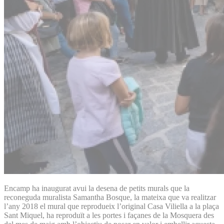
Encamp ha inaugurat avui la desena de petits murals que la
reconeguda muralista Samantha Bosque, la mateixa que va realitzar
l’any 2018 el mural que reprodueix l’original Casa Viliella a la plaça
Sant Miquel, ha reproduït a les portes i façanes de la Mosquera des