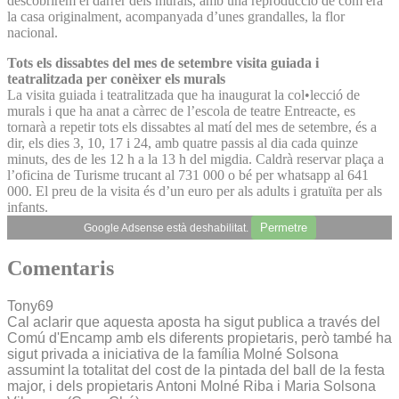
descobrirem el darrer dels murals, amb una reproducció de com era
la casa originalment, acompanyada d’unes grandalles, la flor
nacional.
Tots els dissabtes del mes de setembre visita guiada i
teatralitzada per conèixer els murals
La visita guiada i teatralitzada que ha inaugurat la col•lecció de
murals i que ha anat a càrrec de l’escola de teatre Entreacte, es
tornarà a repetir tots els dissabtes al matí del mes de setembre, és a
dir, els dies 3, 10, 17 i 24, amb quatre passis al dia cada quinze
minuts, des de les 12 h a la 13 h del migdia. Caldrà reservar plaça a
l’oficina de Turisme trucant al 731 000 o bé per whatsapp al 641
000. El preu de la visita és d’un euro per als adults i gratuïta per als
infants.
Permetre
Google Adsense està deshabilitat.
Comentaris
Tony69
Cal aclarir que aquesta aposta ha sigut publica a través del
Comú d'Encamp amb els diferents propietaris, però també ha
sigut privada a iniciativa de la família Molné Solsona
assumint la totalitat del cost de la pintada del ball de la festa
major, i dels propietaris Antoni Molné Riba i Maria Solsona