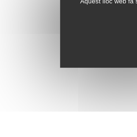
Aquest lloc web fa s