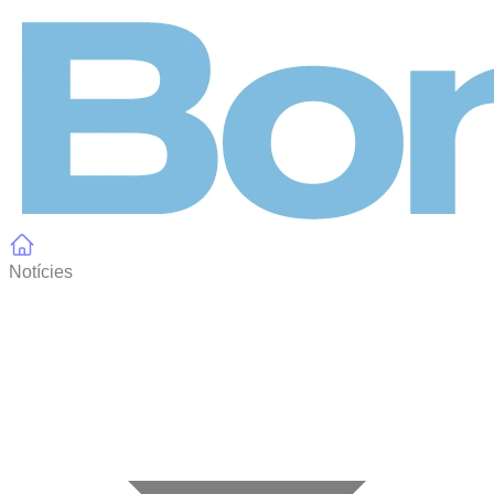
Panell de gestió de galetes
Notícies