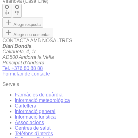
Vilanova (Casa Ché).
👍
👎
Afegir resposta
Afegir nou comentari
CONTACTA AMB NOSALTRES
Diari Bondia
Callaueta, 4, 1r
AD500 Andorra la Vella
Principat d'Andorra
Tel. +376 80 88 88
Formulari de contacte
Serveis
Farmàcies de guàrdia
Informació meteorològica
Cartellera
Informació general
Informació turística
Associacions
Centres de salut
Telèfons d'interès