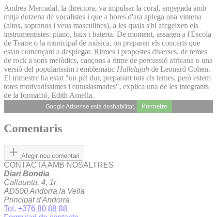
Andrea Mercadal, la directora, va impulsar la coral, engegada amb
mitja dotzena de vocalistes i que a hores d'ara aplega una vintena
(altos, sopranos i veus masculines), a les quals s'hi afegeixen els
instrumentistes: piano, baix i bateria. De moment, assagen a l'Escola
de Teatre o la municipal de música, on preparen els concerts que
estan començant a desplegar. Ritmes i propostes diverses, de temes
de rock a sons melòdics, cançons a ritme de percussió africana o una
versió del popularíssim i emblemàtic
Hallelujah
de Leonard Cohen.
El trimestre ha estat "un pèl dur, preparant tots els temes, però estem
totes motivadíssimes i entusiasmades", explica una de les integrants
de la formació, Edith Arnella.
Permetre
Google Adsense està deshabilitat.
Comentaris
Afegir nou comentari
CONTACTA AMB NOSALTRES
Diari Bondia
Callaueta, 4, 1r
AD500 Andorra la Vella
Principat d'Andorra
Tel. +376 80 88 88