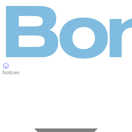
Panell de gestió de galetes
Notícies