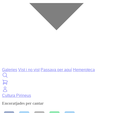
Galeries
Vist i no vist
Passava per aquí
Hemeroteca
Cultura
Pirineus
Encoratjades per cantar