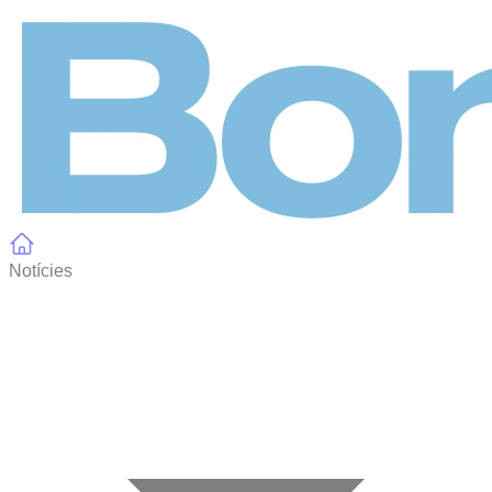
Panell de gestió de galetes
Notícies