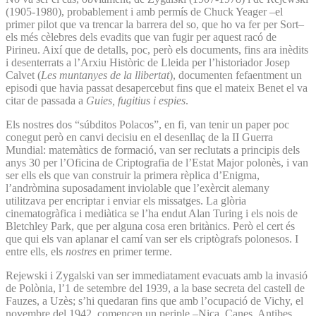
(1905-1980), probablement i amb permís de Chuck Yeager –el
primer pilot que va trencar la barrera del so, que ho va fer per Sort–
els més cèlebres dels evadits que van fugir per aquest racó de
Pirineu. Així que de detalls, poc, però els documents, fins ara inèdits
i desenterrats a l’Arxiu Històric de Lleida per l’historiador Josep
Calvet (
Les muntanyes de la llibertat
), documenten fefaentment un
episodi que havia passat desapercebut fins que el mateix Benet el va
citar de passada a
Guies, fugitius i espies
.
Els nostres dos “súbditos Polacos”, en fi, van tenir un paper poc
conegut però en canvi decisiu en el desenllaç de la II Guerra
Mundial: matemàtics de formació, van ser reclutats a principis dels
anys 30 per l’Oficina de Criptografia de l’Estat Major polonès, i van
ser ells els que van construir la primera rèplica d’Enigma,
l’andròmina suposadament inviolable que l’exèrcit alemany
utilitzava per encriptar i enviar els missatges. La glòria
cinematogràfica i mediàtica se l’ha endut Alan Turing i els nois de
Bletchley Park, que per alguna cosa eren britànics. Però el cert és
que qui els van aplanar el camí van ser els criptògrafs polonesos. I
entre ells, els
nostres
en primer terme.
Rejewski i Zygalski van ser immediatament evacuats amb la invasió
de Polònia, l’1 de setembre del 1939, a la base secreta del castell de
Fauzes, a Uzès; s’hi quedaran fins que amb l’ocupació de Vichy, el
novembre del 1942, comencen un periple –Niça, Canes, Antibes,