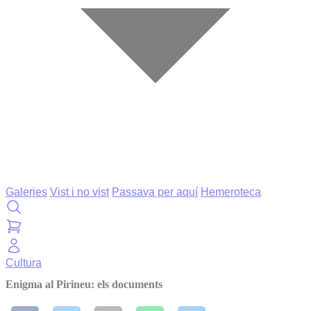
Galeries
Vist i no vist
Passava per aquí
Hemeroteca
Cultura
Enigma al Pirineu: els documents