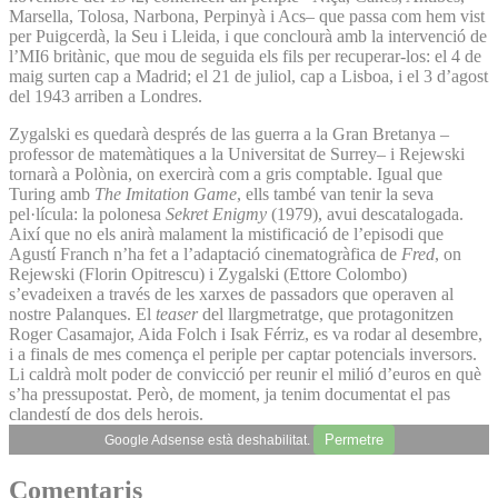
Marsella, Tolosa, Narbona, Perpinyà i Acs– que passa com hem vist
per Puigcerdà, la Seu i Lleida, i que conclourà amb la intervenció de
l’MI6 britànic, que mou de seguida els fils per recuperar-los: el 4 de
maig surten cap a Madrid; el 21 de juliol, cap a Lisboa, i el 3 d’agost
del 1943 arriben a Londres.
Zygalski es quedarà després de las guerra a la Gran Bretanya –
professor de matemàtiques a la Universitat de Surrey– i Rejewski
tornarà a Polònia, on exercirà com a gris comptable. Igual que
Turing amb
The Imitation Game
, ells també van tenir la seva
pel·lícula: la polonesa
Sekret Enigmy
(1979), avui descatalogada.
Així que no els anirà malament la mistificació de l’episodi que
Agustí Franch n’ha fet a l’adaptació cinematogràfica de
Fred
, on
Rejewski (Florin Opitrescu) i Zygalski (Ettore Colombo)
s’evadeixen a través de les xarxes de passadors que operaven al
nostre Palanques. El
teaser
del llargmetratge, que protagonitzen
Roger Casamajor, Aida Folch i Isak Férriz, es va rodar al desembre,
i a finals de mes comença el periple per captar potencials inversors.
Li caldrà molt poder de convicció per reunir el milió d’euros en què
s’ha pressupostat. Però, de moment, ja tenim documentat el pas
clandestí de dos dels herois.
Permetre
Google Adsense està deshabilitat.
Comentaris