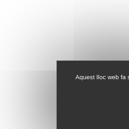
Aquest lloc web fa s