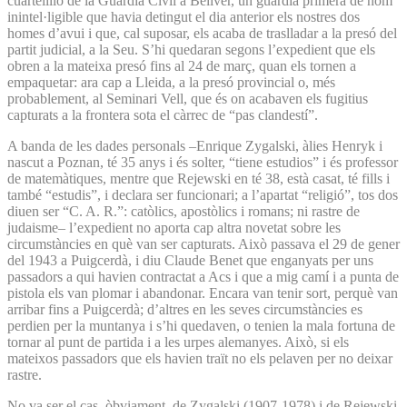
cuartelillo de la Guardia Civil a Bellver, un guàrdia primera de nom
inintel·ligible que havia detingut el dia anterior els nostres dos
homes d’avui i que, cal suposar, els acaba de traslladar a la presó del
partit judicial, a la Seu. S’hi quedaran segons l’expedient que els
obren a la mateixa presó fins al 24 de març, quan els tornen a
empaquetar: ara cap a Lleida, a la presó provincial o, més
probablement, al Seminari Vell, que és on acabaven els fugitius
capturats a la frontera sota el càrrec de “pas clandestí”.
A banda de les dades personals –Enrique Zygalski, àlies Henryk i
nascut a Poznan, té 35 anys i és solter, “tiene estudios” i és professor
de matemàtiques, mentre que Rejewski en té 38, està casat, té fills i
també “estudis”, i declara ser funcionari; a l’apartat “religió”, tos dos
diuen ser “C. A. R.”: catòlics, apostòlics i romans; ni rastre de
judaisme– l’expedient no aporta cap altra novetat sobre les
circumstàncies en què van ser capturats. Això passava el 29 de gener
del 1943 a Puigcerdà, i diu Claude Benet que enganyats per uns
passadors a qui havien contractat a Acs i que a mig camí i a punta de
pistola els van plomar i abandonar. Encara van tenir sort, perquè van
arribar fins a Puigcerdà; d’altres en les seves circumstàncies es
perdien per la muntanya i s’hi quedaven, o tenien la mala fortuna de
tornar al punt de partida i a les urpes alemanyes. Això, si els
mateixos passadors que els havien traït no els pelaven per no deixar
rastre.
No va ser el cas, òbviament, de Zygalski (1907-1978) i de Rejewski