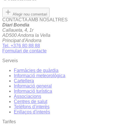
Afegir nou comentari
CONTACTA AMB NOSALTRES
Diari Bondia
Callaueta, 4, 1r
AD500 Andorra la Vella
Principat d'Andorra
Tel. +376 80 88 88
Formulari de contacte
Serveis
Farmàcies de guàrdia
Informació meteorològica
Cartellera
Informació general
Informació turística
Associacions
Centres de salut
Telèfons d'interès
Enllaços d'interés
Tarifes