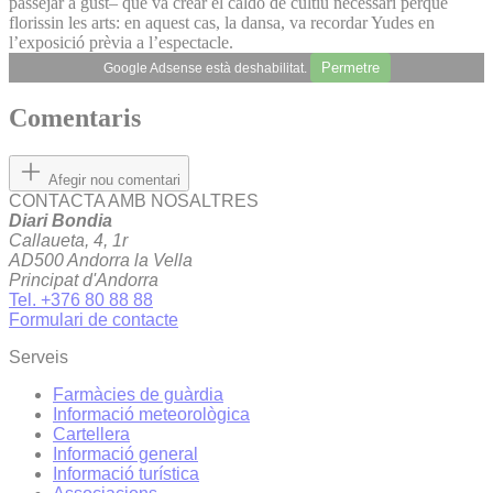
passejar a gust– que va crear el caldo de cultiu necessari perquè
florissin les arts: en aquest cas, la dansa, va recordar Yudes en
l’exposició prèvia a l’espectacle.
Permetre
Google Adsense està deshabilitat.
Comentaris
Afegir nou comentari
CONTACTA AMB NOSALTRES
Diari Bondia
Callaueta, 4, 1r
AD500 Andorra la Vella
Principat d'Andorra
Tel. +376 80 88 88
Formulari de contacte
Serveis
Farmàcies de guàrdia
Informació meteorològica
Cartellera
Informació general
Informació turística