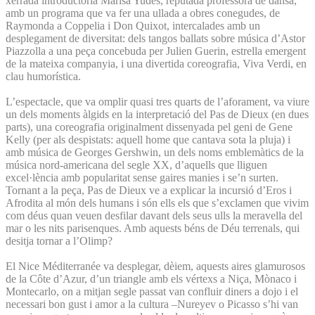
xerrada introductòria Marisa Yudes, reputada professora de dansa,
amb un programa que va fer una ullada a obres conegudes, de
Raymonda a Coppelia i Don Quixot, intercalades amb un
desplegament de diversitat: dels tangos ballats sobre música d’Astor
Piazzolla a una peça concebuda per Julien Guerin, estrella emergent
de la mateixa companyia, i una divertida coreografia, Viva Verdi, en
clau humorística.
L’espectacle, que va omplir quasi tres quarts de l’aforament, va viure
un dels moments àlgids en la interpretació del Pas de Dieux (en dues
parts), una coreografia originalment dissenyada pel geni de Gene
Kelly (per als despistats: aquell home que cantava sota la pluja) i
amb música de Georges Gershwin, un dels noms emblemàtics de la
música nord-americana del segle XX, d’aquells que lliguen
excel·lència amb popularitat sense gaires manies i se’n surten.
Tornant a la peça, Pas de Dieux ve a explicar la incursió d’Eros i
Afrodita al món dels humans i són ells els que s’exclamen que vivim
com déus quan veuen desfilar davant dels seus ulls la meravella del
mar o les nits parisenques. Amb aquests béns de Déu terrenals, qui
desitja tornar a l’Olimp?
El Nice Méditerranée va desplegar, dèiem, aquests aires glamurosos
de la Côte d’Azur, d’un triangle amb els vértexs a Niça, Mònaco i
Montecarlo, on a mitjan segle passat van confluir diners a dojo i el
necessari bon gust i amor a la cultura –Nureyev o Picasso s’hi van