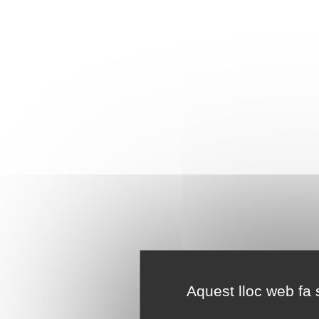
Aquest lloc web fa s