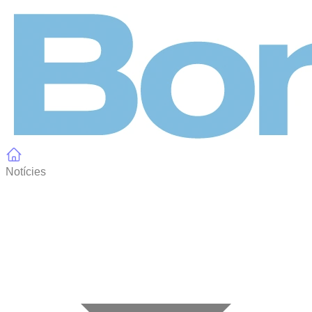
Panell de gestió de galetes
Notícies