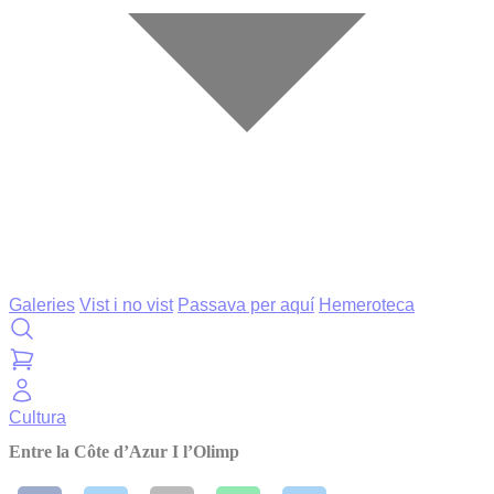
Galeries
Vist i no vist
Passava per aquí
Hemeroteca
Cultura
Entre la Côte d’Azur I l’Olimp