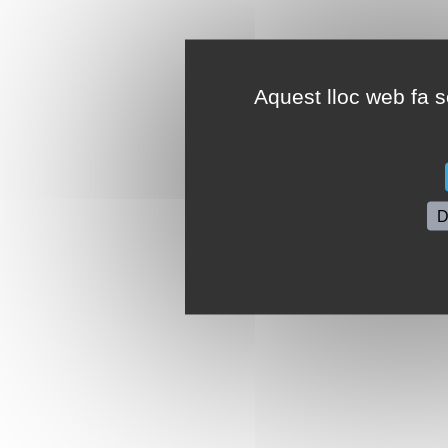
Aquest lloc web fa se
D