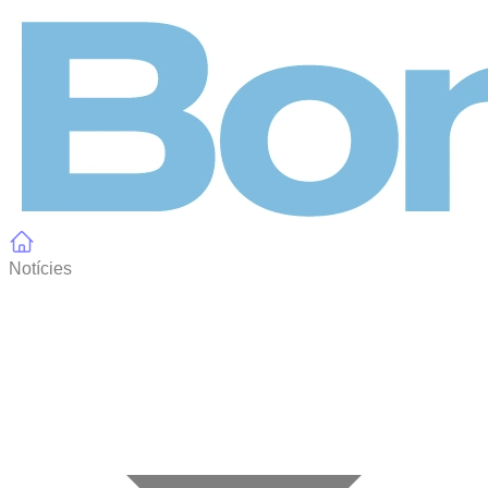
Panell de gestió de galetes
Notícies