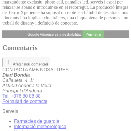
marxandatge exclusiu, photo call, pantalles led, serveis i espai per
relaxar-se abans d’introduir-se en el recorregut. La producció íntegra
de Terror Xperience ha suposat un repte en l’àmbit de les atraccions
itinerants i ha implicat cinc tràilers, una cinquantena de persones i un
treball de disseny i definició de concepte.
Permetre
Google Adsense està deshabilitat.
Comentaris
Afegir nou comentari
CONTACTA AMB NOSALTRES
Diari Bondia
Callaueta, 4, 1r
AD500 Andorra la Vella
Principat d'Andorra
Tel. +376 80 88 88
Formulari de contacte
Serveis
Farmàcies de guàrdia
Informació meteorològica