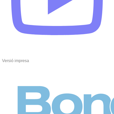
Versió impresa