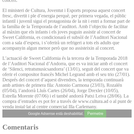
concert.
El ministeri de Cultura, Joventut i Esports proposa aquest concert
fresc, divertit i ple d’energia perquè, per primera vegada, el públic
infantil i juvenil sigui el protagonista de la nit i entri a formar part de
la família de la Temporada de l’auditori. Amb l’objectiu de facilitar
al màxim que els infants i els joves puguin assistir al concert de
Sweet California, es condicionarà el subsòl de l’Auditori Nacional
com a sala d’espera, i s’oferirà un refrigeri a tots els adults que
acompanyin algun menor però que no assisteixin al concert.
L’actuació de Sweet California és la tercera de la Temporada 2018
de l’Auditori Nacional d’Andorra, que es va iniciar amb el concert
de ‘Silenci, retratsmusicsandorra’ (13/01), seguit del concert que va
oferir el compositor francès Michel Legrand amb el seu trio (27/01).
Després del concert d’aquest divendres, la temporada continuarà
amb artistes de primera fila: Antonio Carmona (23/03), Rozalén
(05/04), l’andorrà Lluís Cartes (26/04), Jorge Drexler (10/05),
Estrella Morente (07/06) i el també andorrà Patxi Leiva (28/06). La
compra d’entrades es pot fer a través de www.cultura.ad o al punt de
venda instal·lat al centre comercial Illa Carlemany.
Permetre
Google Adsense està deshabilitat.
Comentaris