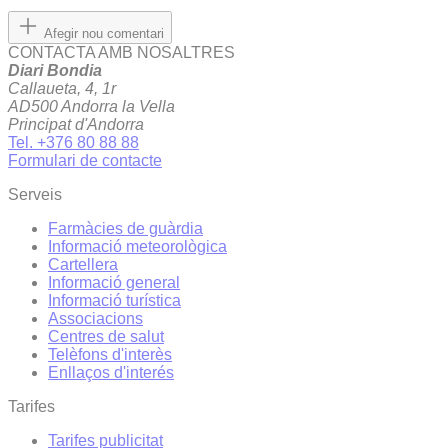
Afegir nou comentari
CONTACTA AMB NOSALTRES
Diari Bondia
Callaueta, 4, 1r
AD500 Andorra la Vella
Principat d'Andorra
Tel. +376 80 88 88
Formulari de contacte
Serveis
Farmàcies de guàrdia
Informació meteorològica
Cartellera
Informació general
Informació turística
Associacions
Centres de salut
Telèfons d'interès
Enllaços d'interés
Tarifes
Tarifes publicitat