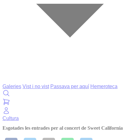
Galeries
Vist i no vist
Passava per aquí
Hemeroteca
Cultura
Esgotades les entrades per al concert de Sweet California