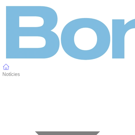
Panell de gestió de galetes
Notícies