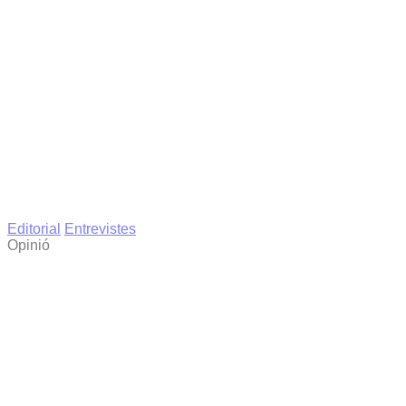
Editorial
Entrevistes
Opinió