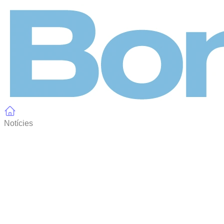
Panell de gestió de galetes
Notícies