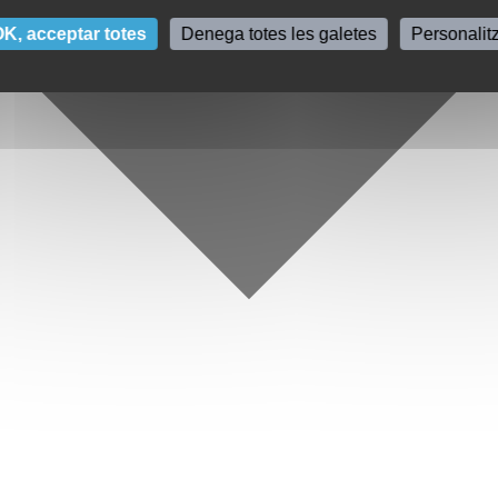
K, acceptar totes
Denega totes les galetes
Personalit