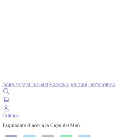
Galeries
Vist i no vist
Passava per aquí
Hemeroteca
Cultura
Esquiadors d’acer a la Copa del Món