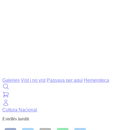
Galeries
Vist i no vist
Passava per aquí
Hemeroteca
Cultura
Nacional
Estellés inèdit