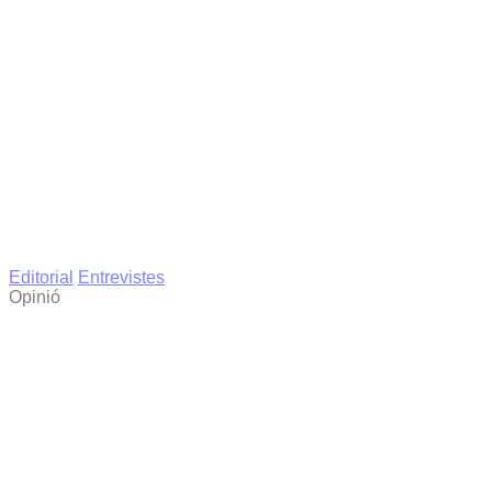
Editorial
Entrevistes
Opinió