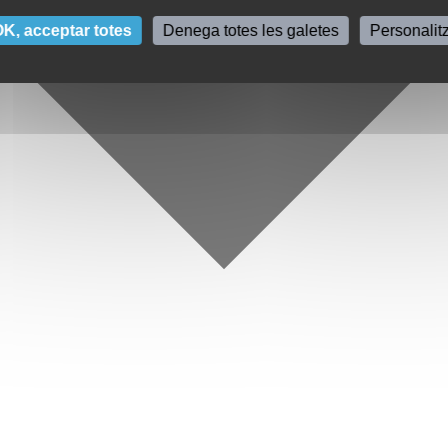
K, acceptar totes
Denega totes les galetes
Personalit