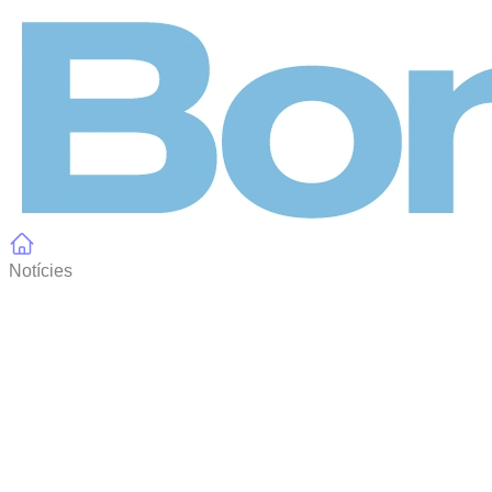
Panell de gestió de galetes
Notícies