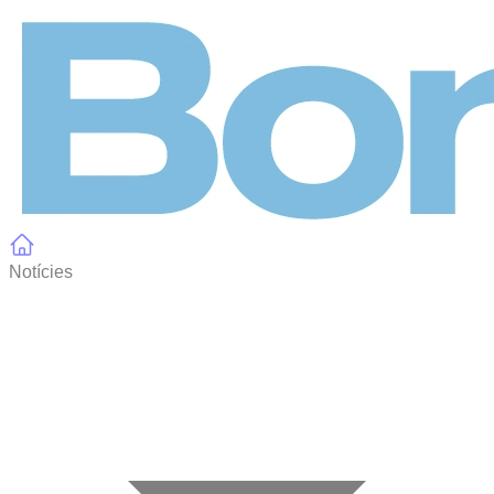
Panell de gestió de galetes
Notícies