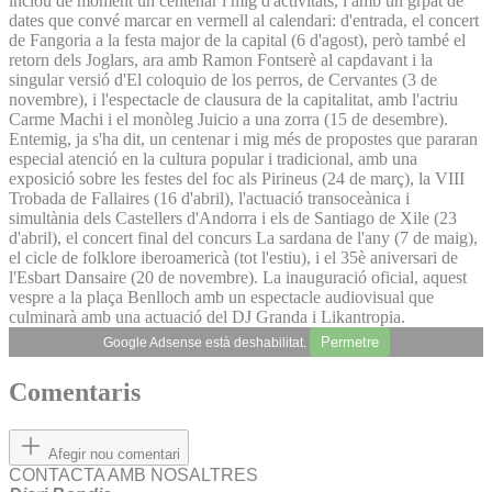
inclou de moment un centenar i mig d'activitats, i amb un grpat de
dates que convé marcar en vermell al calendari: d'entrada, el concert
de Fangoria a la festa major de la capital (6 d'agost), però també el
retorn dels Joglars, ara amb Ramon Fontserè al capdavant i la
singular versió d'El coloquio de los perros, de Cervantes (3 de
novembre), i l'espectacle de clausura de la capitalitat, amb l'actriu
Carme Machi i el monòleg Juicio a una zorra (15 de desembre).
Entemig, ja s'ha dit, un centenar i mig més de propostes que pararan
especial atenció en la cultura popular i tradicional, amb una
exposició sobre les festes del foc als Pirineus (24 de març), la VIII
Trobada de Fallaires (16 d'abril), l'actuació transoceànica i
simultània dels Castellers d'Andorra i els de Santiago de Xile (23
d'abril), el concert final del concurs La sardana de l'any (7 de maig),
el cicle de folklore iberoamericà (tot l'estiu), i el 35è aniversari de
l'Esbart Dansaire (20 de novembre). La inauguració oficial, aquest
vespre a la plaça Benlloch amb un espectacle audiovisual que
culminarà amb una actuació del DJ Granda i Likantropia.
Permetre
Google Adsense està deshabilitat.
Comentaris
Afegir nou comentari
CONTACTA AMB NOSALTRES