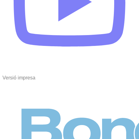
Versió impresa