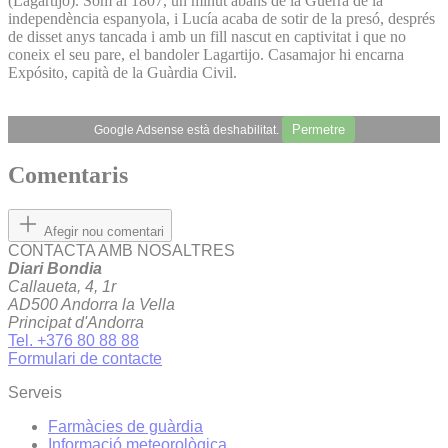
(Lagartijo). Som al 1807, un minut abans de la Guerra de la
independència espanyola, i Lucía acaba de sotir de la presó, després
de disset anys tancada i amb un fill nascut en captivitat i que no
coneix el seu pare, el bandoler Lagartijo. Casamajor hi encarna
Expósito, capità de la Guàrdia Civil.
Permetre
Google Adsense està deshabilitat.
Comentaris
Afegir nou comentari
CONTACTA AMB NOSALTRES
Diari Bondia
Callaueta, 4, 1r
AD500 Andorra la Vella
Principat d'Andorra
Tel. +376 80 88 88
Formulari de contacte
Serveis
Farmàcies de guàrdia
Informació meteorològica