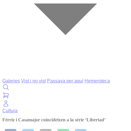
Galeries
Vist i no vist
Passava per aquí
Hemeroteca
Cultura
Férriz i Casamajor coincideixen a la sèrie ‘Libertad’