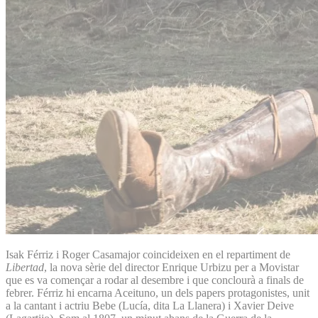
Isak Férriz i Roger Casamajor coincideixen en el repartiment de
Libertad
, la nova sèrie del director Enrique Urbizu per a Movistar
que es va començar a rodar al desembre i que conclourà a finals de
febrer. Férriz hi encarna Aceituno, un dels papers protagonistes, unit
a la cantant i actriu Bebe (Lucía, dita La Llanera) i Xavier Deive