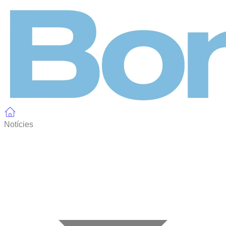
Panell de gestió de galetes
Notícies