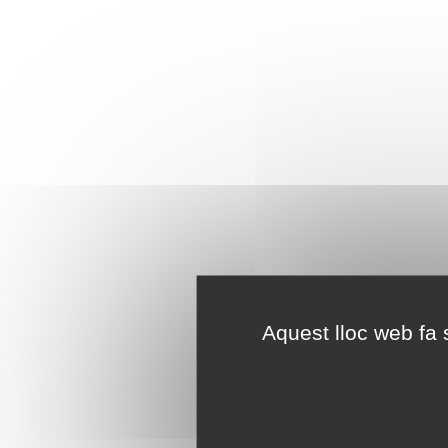
Aquest lloc web fa s