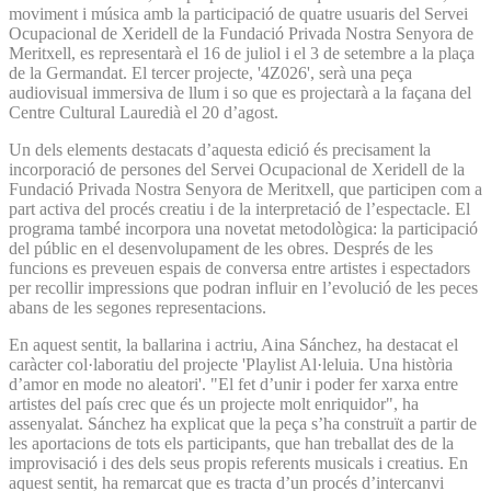
moviment i música amb la participació de quatre usuaris del Servei
Ocupacional de Xeridell de la Fundació Privada Nostra Senyora de
Meritxell, es representarà el 16 de juliol i el 3 de setembre a la plaça
de la Germandat. El tercer projecte, '4Z026', serà una peça
audiovisual immersiva de llum i so que es projectarà a la façana del
Centre Cultural Lauredià el 20 d’agost.
Un dels elements destacats d’aquesta edició és precisament la
incorporació de persones del Servei Ocupacional de Xeridell de la
Fundació Privada Nostra Senyora de Meritxell, que participen com a
part activa del procés creatiu i de la interpretació de l’espectacle. El
programa també incorpora una novetat metodològica: la participació
del públic en el desenvolupament de les obres. Després de les
funcions es preveuen espais de conversa entre artistes i espectadors
per recollir impressions que podran influir en l’evolució de les peces
abans de les segones representacions.
En aquest sentit, la ballarina i actriu, Aina Sánchez, ha destacat el
caràcter col·laboratiu del projecte 'Playlist Al·leluia. Una història
d’amor en mode no aleatori'. "El fet d’unir i poder fer xarxa entre
artistes del país crec que és un projecte molt enriquidor", ha
assenyalat. Sánchez ha explicat que la peça s’ha construït a partir de
les aportacions de tots els participants, que han treballat des de la
improvisació i des dels seus propis referents musicals i creatius. En
aquest sentit, ha remarcat que es tracta d’un procés d’intercanvi