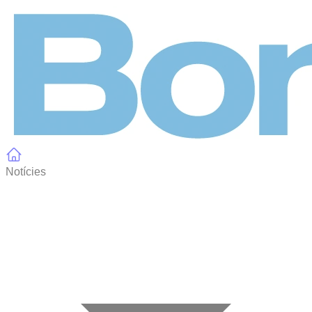
Panell de gestió de galetes
Notícies