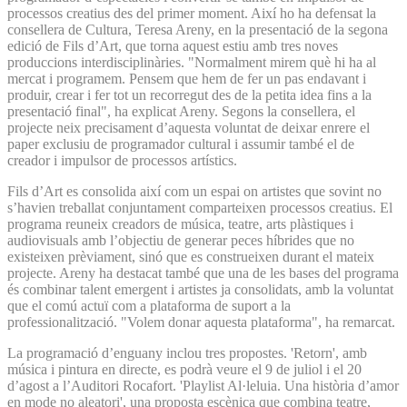
processos creatius des del primer moment. Així ho ha defensat la
consellera de Cultura, Teresa Areny, en la presentació de la segona
edició de Fils d’Art, que torna aquest estiu amb tres noves
produccions interdisciplinàries. "Normalment mirem què hi ha al
mercat i programem. Pensem que hem de fer un pas endavant i
produir, crear i fer tot un recorregut des de la petita idea fins a la
presentació final", ha explicat Areny. Segons la consellera, el
projecte neix precisament d’aquesta voluntat de deixar enrere el
paper exclusiu de programador cultural i assumir també el de
creador i impulsor de processos artístics.
Fils d’Art es consolida així com un espai on artistes que sovint no
s’havien treballat conjuntament comparteixen processos creatius. El
programa reuneix creadors de música, teatre, arts plàstiques i
audiovisuals amb l’objectiu de generar peces híbrides que no
existeixen prèviament, sinó que es construeixen durant el mateix
projecte. Areny ha destacat també que una de les bases del programa
és combinar talent emergent i artistes ja consolidats, amb la voluntat
que el comú actuï com a plataforma de suport a la
professionalització. "Volem donar aquesta plataforma", ha remarcat.
La programació d’enguany inclou tres propostes. 'Retorn', amb
música i pintura en directe, es podrà veure el 9 de juliol i el 20
d’agost a l’Auditori Rocafort. 'Playlist Al·leluia. Una història d’amor
en mode no aleatori', una proposta escènica que combina teatre,