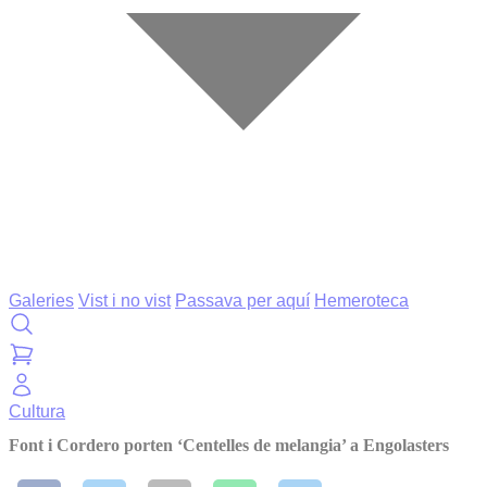
Galeries
Vist i no vist
Passava per aquí
Hemeroteca
Cultura
Font i Cordero porten ‘Centelles de melangia’ a Engolasters