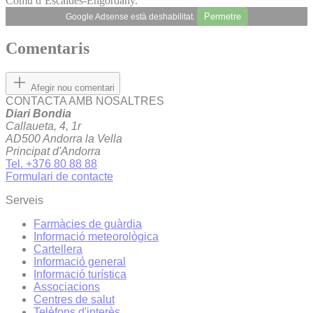
Comú d’Escaldes-Engordany.
Permetre
Google Adsense està deshabilitat.
Comentaris
Afegir nou comentari
CONTACTA AMB NOSALTRES
Diari Bondia
Callaueta, 4, 1r
AD500 Andorra la Vella
Principat d'Andorra
Tel. +376 80 88 88
Formulari de contacte
Serveis
Farmàcies de guàrdia
Informació meteorològica
Cartellera
Informació general
Informació turística
Associacions
Centres de salut
Telèfons d'interès