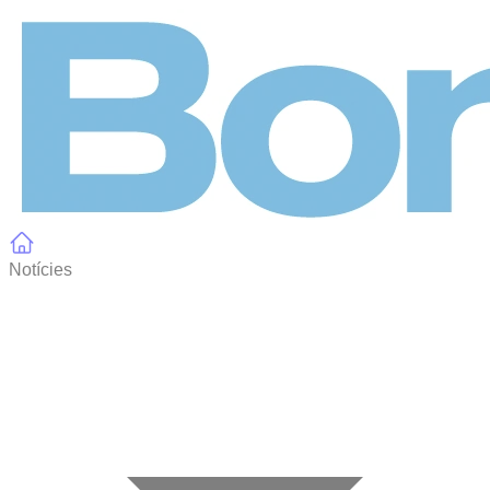
Panell de gestió de galetes
Notícies