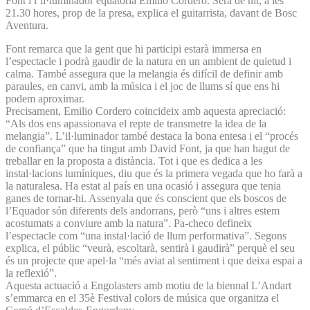
Font i l’il·luminador equatorià Emilio Cordero. Serà de nit, a les
21.30 hores, prop de la presa, explica el guitarrista, davant de Bosc
Aventura.
Font remarca que la gent que hi participi estarà immersa en
l’espectacle i podrà gaudir de la natura en un ambient de quietud i
calma. També assegura que la melangia és difícil de definir amb
paraules, en canvi, amb la música i el joc de llums sí que ens hi
podem aproximar.
Precisament, Emilio Cordero coincideix amb aquesta apreciació:
“Als dos ens apassionava el repte de transmetre la idea de la
melangia”. L’il·luminador també destaca la bona entesa i el “procés
de confiança” que ha tingut amb David Font, ja que han hagut de
treballar en la proposta a distància. Tot i que es dedica a les
instal·lacions lumíniques, diu que és la primera vegada que ho farà a
la naturalesa. Ha estat al país en una ocasió i assegura que tenia
ganes de tornar-hi. Assenyala que és conscient que els boscos de
l’Equador són diferents dels andorrans, però “uns i altres estem
acostumats a conviure amb la natura”. Pa-checo defineix
l’espectacle com “una instal·lació de llum performativa”. Segons
explica, el públic “veurà, escoltarà, sentirà i gaudirà” perquè el seu
és un projecte que apel·la “més aviat al sentiment i que deixa espai a
la reflexió”.
Aquesta actuació a Engolasters amb motiu de la biennal L’Andart
s’emmarca en el 35è Festival colors de música que organitza el