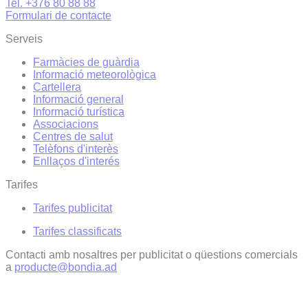
Tel. +376 80 88 88
Formulari de contacte
Serveis
Farmàcies de guàrdia
Informació meteorològica
Cartellera
Informació general
Informació turística
Associacions
Centres de salut
Telèfons d'interès
Enllaços d'interés
Tarifes
Tarifes publicitat
Tarifes classificats
Contacti amb nosaltres per publicitat o qüestions comercials
a
producte@bondia.ad