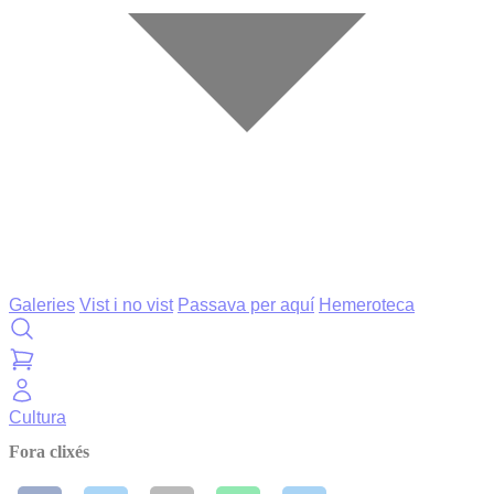
Galeries
Vist i no vist
Passava per aquí
Hemeroteca
Cultura
Fora clixés