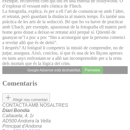
exemple, reconvertit com qui diu en una estrella de Hollywood. O
d’explorar el vessant més còmica de Flinch.
La fotografia, explica, és per a ell l’art de comunicar-se amb l’altre,
el retratat, però guardant la distància al mateix temps. És també una
pràctica de les arts de la seducció. Bé que ho va haver de practicar
amb Ubach, per exemple, apassionat de la fotografia ell mateix però
home gens donat a deixar-se retratar així perquè sí. Qüestió de
guanyar-se’l a poc a poc “fins a aconseguir que la persona comenci
a revelar allò que és de debò”.
I després? Al fotògraf li competeix la missió de comprendre, no de
jutjar, assegura. Això, conclou, sí que és una de les lliçons apreses
en tants anys enfrontant-se a allò tan incomprensible per a la resta
dels mortals que és la lògica del crim.
Permetre
Google Adsense està deshabilitat.
Comentaris
Afegir nou comentari
CONTACTA AMB NOSALTRES
Diari Bondia
Callaueta, 4, 1r
AD500 Andorra la Vella
Principat d'Andorra