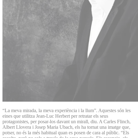
“La meva mirada, la meva experiència i la llum”. Aquestes són les
eines que utilitza Jean-Luc Herbert per retratar els seus
protagonistes, per posar-los davant un mirall, diu. A Carles Flinch,
Albert Llovera i Josep Maria Ubach, els ha tornat una imatge que,
potser, no és la més habitual quan es posen de cara al públic. “Els