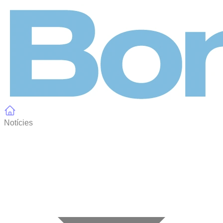
Panell de gestió de galetes
Notícies