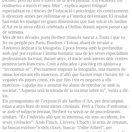
escolto, però no sols a través de la seva paraula. Els escanejo, els
restitueixo a través el meu filtre”, explica aquest fotògraf
especialitzat en ciències de l’educació i psicologia: els coneixements
li ofereixen armes per enfrontar-se a l’interior del retratat. El resultat
han estat les imatges en grans dimensions que han solcat els Jardins
d’Art en la nova edició celebrada a Ordino durant aquest passat cap
de setmana.
Més de tres dècades porta Herbert (francès nascut a Tours i que va
fer un periple per París, Burdeus i Tolosa abans de recalar a
Andorra) dedicat a la fotografia. I poca broma amb la profunditat
amb què pot explorar l’ànima humana: una de les seves especialitats
professionals ha estat, durant anys, el tracte amb interns dels centres
penitenciaris francesos. Com a educador i psicòleg els ajudava a
“reconstruir-se”. Precisament emprant la fotografia, una manera de
situar-los davant ells mateixos, d’allò que havien estat i havien fet –a
vegades els pitjors crims, els que fins i tot es negaven a ells
mateixos– i ajudar-los a assumir-ho abans de retrobar-se amb la
societat: “Aquesta serà la mirada de la societat sobre tu”, venia a dir-
los.
Els protagonistes de l’exposició als Jardins d’Art, per descomptat,
estan a anys llum de tenir ments criminals. Però a l’hora d’enfrontar-
se amb el subjecte retratat, Herbert va servir-se de procediments
similars. “És l’individu allò que m’interessa, els seus accidents, les
seves vivències”. Amb Flinch, Llovera, Ubach i la resta de retratats,
ha buscat extreure’ls dels clixés, buscar “l’altre Albert”, per