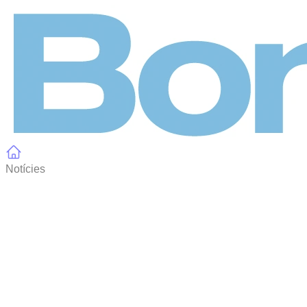
Panell de gestió de galetes
Notícies