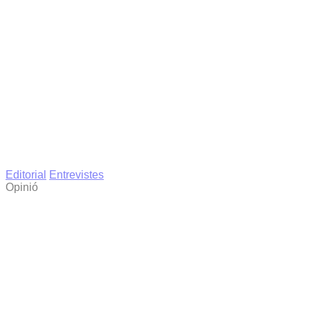
Editorial
Entrevistes
Opinió