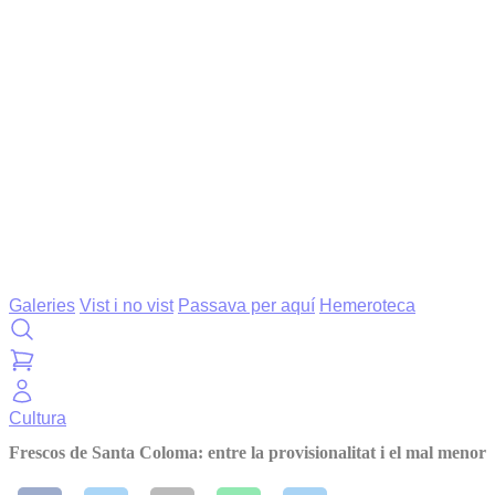
Galeries
Vist i no vist
Passava per aquí
Hemeroteca
Cultura
Frescos de Santa Coloma: entre la provisionalitat i el mal menor