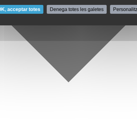
K, acceptar totes
Denega totes les galetes
Personalit