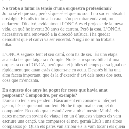
No troba a faltar la tensió d’una orquestra professional?
Jo no sé el que soc, però sí que sé el que no soc. I no soc en absolut
nostàlgic. Els ulls tenim a la cara i són per mirar endavant, no
endarrere. Dit això, evidentment l’ONCA és el projecte de la meva
vida, en què he invertit 30 anys de carrera. Però ja està. L’ONCA
necessitava una renovació a la direcció artística, i ha quedat
demostrat que el canvi va ser encertat. Ningú no m’ha trobat a
faltar.
L’ONCA segueix fent el seu camí, com ha de ser. És una etapa
acabada i el que faig ara m’omple. No és la responsabilitat d’una
orquestra com l’ONCA, però quan et jubiles el temps passa igual de
ràpidament que quan estàs diguem-ne en actiu. Després hi ha una
altra faceta important, que és la d’exercir d’avi dels meus dos nets,
cosa que m’encanta.
En aquests dos anys ha pogut fer coses que havia anat
posposant? Compondre, per exemple?
Doncs no tenia res pendent. Bàsicament em considero intèrpret i
gestor, i és el que continuo fent. No he tingut mai el cuquet de
compondre. Recordo quan estudiàvem amb el mestre Marbà, els
pares marxaven sovint de viatge i en un d’aquests viatges els vam
escriure una cançó, uns compassos el meu germà Lluís i uns altres
compassos jo. Quan els pares van arribar els la vam tocar i els queia