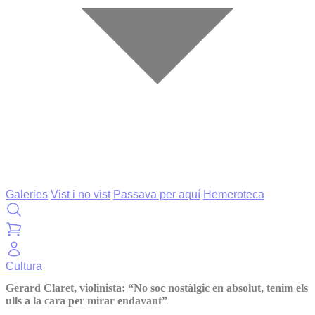
Galeries
Vist i no vist
Passava per aquí
Hemeroteca
Cultura
Gerard Claret, violinista: “No soc nostàlgic en absolut, tenim els
ulls a la cara per mirar endavant”