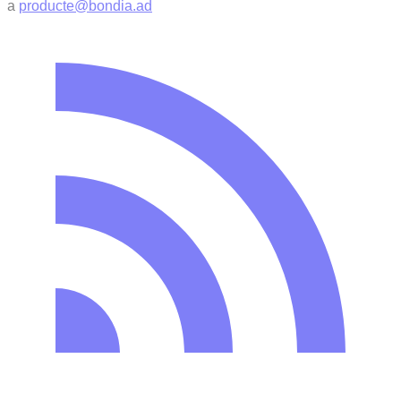
a
producte@bondia.ad