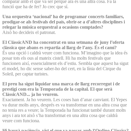
comparar amb el que va ser perquè ara és una altra cosa. Fa la
funció que ha de fer? Jo crec que sí.
Una orquestra ‘nacional’ ha de programar concerts familiars,
prodigar-se als festivals del país, obrir-se a d’altres disciplines i
relegar la música orquestral a ocasions comptades?
Això ho decideix el patronat.
El ClàssicAND ha concentrat en una setmana de juny l’oferta
clàssica que abans es repartia al llarg de l’any. És el camí?
És una opció i caldrà veure com funciona. M’imagino que la idea és
posar tots els ous al mateix cistell. Hi ha molts festivals que
funcionen així, essencialment els d’estiu. Sembla que aquest ha sigut
el model, ho dic sense saber-ho del cert, en la línia del Cirque du
Soleil, per captar turistes.
El preu ha sigut liquidar una marca de llarg recorregut i de
prestigi com era la Temporada de la capital. El que serà
ClàssicAND... ja ho veurem.
Exactament. Ja ho veurem. Les coses han d’anar canviant. El Yepes
va durar molts anys, després es va transformar en una altra cosa que
no tenia res a veure; la Temporada ha funcionat també durant molts
anys i ara tot això s’ha transformat en una altra cosa que caldrà
veure com funciona.
Hi haurà paciència, vist el que va passar amb l’Ordino Clàssics?