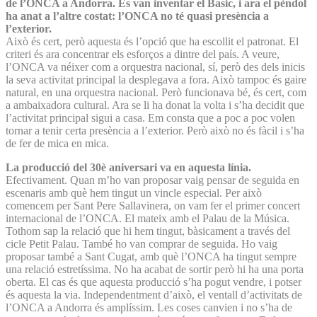
de l’ONCA a Andorra. Es van inventar el Basic, i ara el pèndol
ha anat a l’altre costat: l’ONCA no té quasi presència a
l’exterior.
Això és cert, però aquesta és l’opció que ha escollit el patronat. El
criteri és ara concentrar els esforços a dintre del país. A veure,
l’ONCA va néixer com a orquestra nacional, sí, però des dels inicis
la seva activitat principal la desplegava a fora. Això tampoc és gaire
natural, en una orquestra nacional. Però funcionava bé, és cert, com
a ambaixadora cultural. Ara se li ha donat la volta i s’ha decidit que
l’activitat principal sigui a casa. Em consta que a poc a poc volen
tornar a tenir certa presència a l’exterior. Però això no és fàcil i s’ha
de fer de mica en mica.
La producció del 30è aniversari va en aquesta línia.
Efectivament. Quan m’ho van proposar vaig pensar de seguida en
escenaris amb què hem tingut un vincle especial. Per això
comencem per Sant Pere Sallavinera, on vam fer el primer concert
internacional de l’ONCA. El mateix amb el Palau de la Música.
Tothom sap la relació que hi hem tingut, bàsicament a través del
cicle Petit Palau. També ho van comprar de seguida. Ho vaig
proposar també a Sant Cugat, amb què l’ONCA ha tingut sempre
una relació estretíssima. No ha acabat de sortir però hi ha una porta
oberta. El cas és que aquesta producció s’ha pogut vendre, i potser
és aquesta la via. Independentment d’això, el ventall d’activitats de
l’ONCA a Andorra és amplíssim. Les coses canvien i no s’ha de