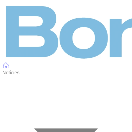
Panell de gestió de galetes
Notícies