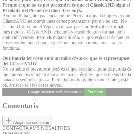
Perquè el que no es pot pretendre és que el ClàssicAND sigui el
Peralada del Pirineu en dos o tres anys.
Avui no hi ha gaire paciència enlloc. Però em dona la impressió que
ClàssicAND neix amb unes certes pretensions, per dir-ho així. No
és com Ordino, on el Yepes va deixar pas a un festival de format
més modest. ClàssicAND neix amb vocació de gran format, amb
ambició. Veurem. Però els mitjans hi són. El que està clar és que les
coses evolucionen i que el que funcionava fa trenta anys ara no
funciona.
Què hauria fet vostè amb un milió d’euros, que és el pressupost
del ClàssicAND?
No en sabia el pressupost però és el que et deia: el punt de partida és
molt ambiciós, s’hi han abocat recursos i és obvi que si no surt bé la
patacada serà més grossa. Però això no ho podem saber i mira, està
bé, arriscar-se i fer coses noves.
Permetre
Google Adsense està deshabilitat.
Comentaris
Afegir nou comentari
CONTACTA AMB NOSALTRES
Diari Bondia