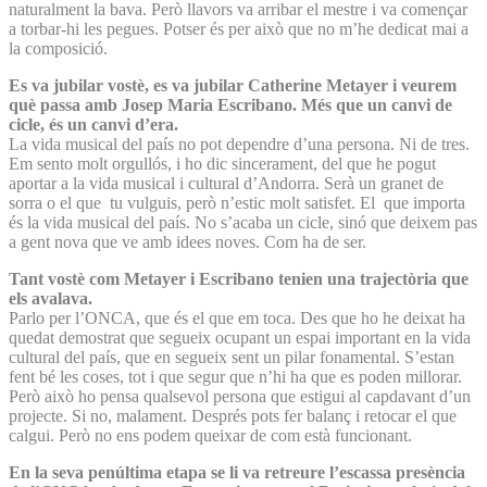
naturalment la bava. Però llavors va arribar el mestre i va començar
a torbar-hi les pegues. Potser és per això que no m’he dedicat mai a
la composició.
Es va jubilar vostè, es va jubilar Catherine Metayer i veurem
què passa amb Josep Maria Escribano. Més que un canvi de
cicle, és un canvi d’era.
La vida musical del país no pot dependre d’una persona. Ni de tres.
Em sento molt orgullós, i ho dic sincerament, del que he pogut
aportar a la vida musical i cultural d’Andorra. Serà un granet de
sorra o el que tu vulguis, però n’estic molt satisfet. El que importa
és la vida musical del país. No s’acaba un cicle, sinó que deixem pas
a gent nova que ve amb idees noves. Com ha de ser.
Tant vostè com Metayer i Escribano tenien una trajectòria que
els avalava.
Parlo per l’ONCA, que és el que em toca. Des que ho he deixat ha
quedat demostrat que segueix ocupant un espai important en la vida
cultural del país, que en segueix sent un pilar fonamental. S’estan
fent bé les coses, tot i que segur que n’hi ha que es poden millorar.
Però això ho pensa qualsevol persona que estigui al capdavant d’un
projecte. Si no, malament. Després pots fer balanç i retocar el que
calgui. Però no ens podem queixar de com està funcionant.
En la seva penúltima etapa se li va retreure l’escassa presència