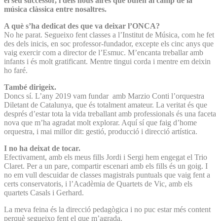
el seu successor, i dels nous aires que bufen al camp de la
música clàssica entre nosaltres.
A què s’ha dedicat des que va deixar l’ONCA?
No he parat. Segueixo fent classes a l’Institut de Música, com he fet
des dels inicis, en soc professor-fundador, excepte els cinc anys que
vaig exercir com a director de l’Esmuc. M’encanta treballar amb
infants i és molt gratificant. Mentre tingui corda i mentre em deixin
ho faré.
També dirigeix.
Doncs sí. L’any 2019 vam fundar amb Marzio Conti l’orquestra
Diletant de Catalunya, que és totalment amateur. La veritat és que
després d’estar tota la vida treballant amb professionals és una faceta
nova que m’ha agradat molt explorar. Aquí sí que faig d’home
orquestra, i mai millor dit: gestió, producció i direcció artística.
I no ha deixat de tocar.
Efectivament, amb els meus fills Jordi i Sergi hem engegat el Trio
Claret. Per a un pare, compartir escenari amb els fills és un goig. I
no em vull descuidar de classes magistrals puntuals que vaig fent a
certs conservatoris, i l’Acadèmia de Quartets de Vic, amb els
quartets Casals i Gerhard.
La meva feina és la direcció pedagògica i no puc estar més content
perquè segueixo fent el que m’agrada.