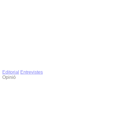
Editorial
Entrevistes
Opinió