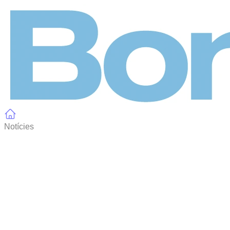
Panell de gestió de galetes
Notícies