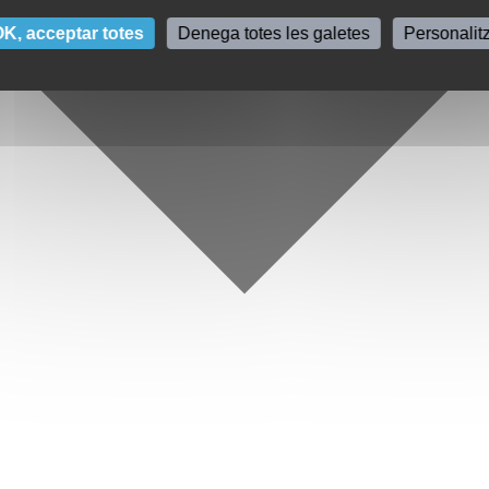
K, acceptar totes
Denega totes les galetes
Personalit