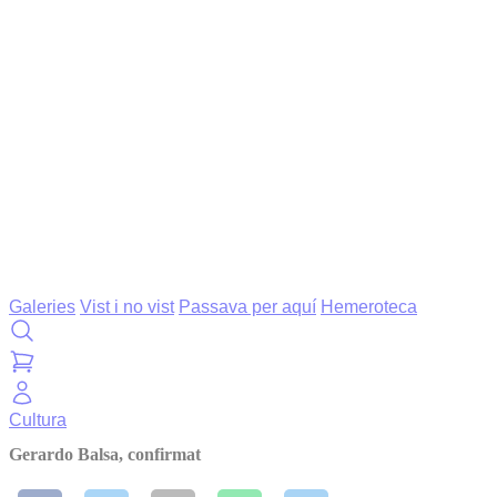
Galeries
Vist i no vist
Passava per aquí
Hemeroteca
Cultura
Gerardo Balsa, confirmat