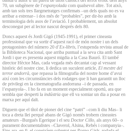
banda d’autor d’un parell de títols clàssics del terror eròtic dels anys
70, un subgènere de l’
espanyolada
com qualsevol altre. Tot això,
amb tan sols tres llargmetratges confirmats –un dels quals no es va
arribar a estrenar– i dos més de “probables”, per dir-ho amb la
terminologia dels asos de l’aviació. I probablement, un absolut
desconegut per al lector nascut després dels 80.
Doncs aquest és Jordi Gigó (1945-1991), el primer cineasta
professional que va sortir d’aquest racó de món nostre i un dels
protagonistes del número 20 d’
Ex-libris
, l’estupenda revista anual de
la Biblioteca Nacional, que arriba puntual a la seva cita amb Sant
Jordi i que es presenta aquest migdia a la Casa Bauró. El també
director Hèctor Mas, cada vegada més decantat cap al vessant
històric del nostre cine, li dedica un suculent article,
El mestre del
terror andorrà
, que repassa la filmografia del nostre home d’avui
així com les circumstàncies dels rodatges que li han garantit un lloc
de privilegi en la cinematografia andorrana –i de passada, en
l’espanyola–. I ho fa en un moment especialment oportú, ara que
sembla que desperti la
indústria
que ell va somiar un dia a posar en
marxa per aquí dalt.
Diguem que el títol de pioner del cine “patri” –com li diu Mas– li
toca a dreta llei perquè abans de Gigó només trobem cineastes
amateurs –Burgués Egerique i el seu
Doctor Cillo,
als anys 60– o
purament documentalistes –Claverol, Alsina, Rebés i companyia–.
Fins ara, en fi, el coneixíem sobretot per
Porno Girls
, rodada el