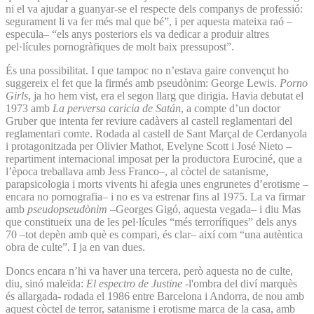
ni el va ajudar a guanyar-se el respecte dels companys de professió:
segurament li va fer més mal que bé”, i per aquesta mateixa raó –
especula– “els anys posteriors els va dedicar a produir altres
pel·lícules pornogràfiques de molt baix pressupost”.
És una possibilitat. I que tampoc no n’estava gaire convençut ho
suggereix el fet que la firmés amb pseudònim: George Lewis.
Porno
Girls
, ja ho hem vist, era el segon llarg que dirigia. Havia debutat el
1973 amb
La perversa caricia de Satán
, a compte d’un doctor
Gruber que intenta fer reviure cadàvers al castell reglamentari del
reglamentari comte. Rodada al castell de Sant Marçal de Cerdanyola
i protagonitzada per Olivier Mathot, Evelyne Scott i José Nieto –
repartiment internacional imposat per la productora Eurociné, que a
l’època treballava amb Jess Franco–, al còctel de satanisme,
parapsicologia i morts vivents hi afegia unes engrunetes d’erotisme –
encara no pornografia– i no es va estrenar fins al 1975. La va firmar
amb
pseudopseudònim
–Georges Gigó, aquesta vegada– i diu Mas
que constitueix una de les pel·lícules “més terrorífiques” dels anys
70 –tot depèn amb què es compari, és clar– així com “una autèntica
obra de culte”. I ja en van dues.
Doncs encara n’hi va haver una tercera, però aquesta no de culte,
diu, sinó maleïda:
El espectro de Justine
-l'ombra del diví marquès
és allargada- rodada el 1986 entre Barcelona i Andorra, de nou amb
aquest còctel de terror, satanisme i erotisme marca de la casa, amb