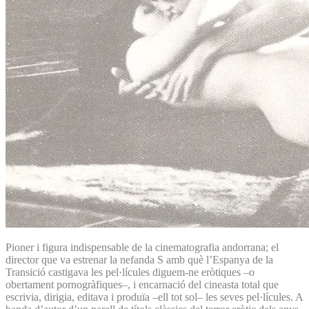
Pioner i figura indispensable de la cinematografia andorrana; el
director que va estrenar la nefanda S amb què l’Espanya de la
Transició castigava les pel·lícules diguem-ne eròtiques –o
obertament pornogràfiques–, i encarnació del cineasta total que
escrivia, dirigia, editava i produïa –ell tot sol– les seves pel·lícules. A