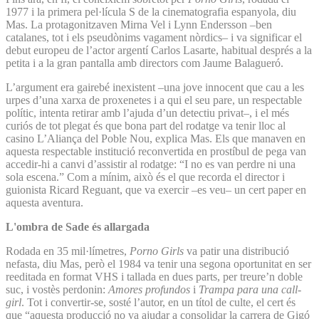
1977 i la primera pel·lícula S de la cinematografia espanyola, diu
Mas. La protagonitzaven Mirna Vel i Lynn Endersson –ben
catalanes, tot i els pseudònims vagament nòrdics– i va significar el
debut europeu de l’actor argentí Carlos Lasarte, habitual després a la
petita i a la gran pantalla amb directors com Jaume Balagueró.
L’argument era gairebé inexistent –una jove innocent que cau a les
urpes d’una xarxa de proxenetes i a qui el seu pare, un respectable
polític, intenta retirar amb l’ajuda d’un detectiu privat–, i el més
curiós de tot plegat és que bona part del rodatge va tenir lloc al
casino L’Aliança del Poble Nou, explica Mas. Els que manaven en
aquesta respectable institució reconvertida en prostíbul de pega van
accedir-hi a canvi d’assistir al rodatge: “I no es van perdre ni una
sola escena.” Com a mínim, això és el que recorda el director i
guionista Ricard Reguant, que va exercir –es veu– un cert paper en
aquesta aventura.
L'ombra de Sade és allargada
Rodada en 35 mil·límetres,
Porno Girls
va patir una distribució
nefasta, diu Mas, però el 1984 va tenir una segona oportunitat en ser
reeditada en format VHS i tallada en dues parts, per treure’n doble
suc, i vostès perdonin:
Amores profundos
i
Trampa para una call-
girl
. Tot i convertir-se, sosté l’autor, en un títol de culte, el cert és
que “aquesta producció no va ajudar a consolidar la carrera de Gigó