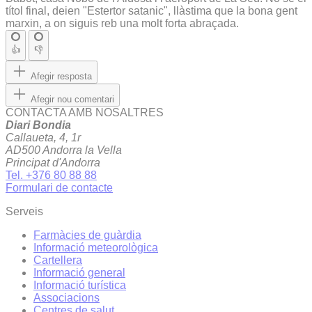
títol final, deien "Estertor satanic", llàstima que la bona gent
marxin, a on siguis reb una molt forta abraçada.
👍
👎
Afegir resposta
Afegir nou comentari
CONTACTA AMB NOSALTRES
Diari Bondia
Callaueta, 4, 1r
AD500 Andorra la Vella
Principat d'Andorra
Tel. +376 80 88 88
Formulari de contacte
Serveis
Farmàcies de guàrdia
Informació meteorològica
Cartellera
Informació general
Informació turística
Associacions
Centres de salut