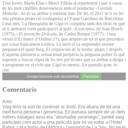
Toni Isvert, María Elias i Mercè Fillola al repartiment i que a causa
de les molt cinèfiles desavinences amb el productor –Germán
Monzón– no es va arribar a estrenar mai. De fet, el 2011 se’n va fer
una primera projecció (coneguda) a l’Espai Garcilaso de Barcelona.
I mai més. La filmografia de Gigó es completa amb dos títols en què
se li atribueix certa participació al guió –
Exorcismo
, de Joan Bosch
(1975), i
El jovencito Drácula
, de Carlos Benpar (1977)– i una
versió d’
El buner d’Ordino
(!?), que després de tot el que precedeix
pot sonar francament exòtica. La mort el va sorprendre mentre
preparava el quart llarg,
El crepúsculo de la bestia
, glups, i després
d’aquesta pintoresca, sensacional peripècia la pregunta potser és què
esperem a buscar còpia de les tres pel·lícules que va arribar a dirigir i
a programar-ne el cicle que Gigó es mereix. En pantalla gran, és
clar.
Permetre
Google Adsense està deshabilitat.
Comentaris
Amic
Vaig tenir la sort de conèixer al Jordi, Era abans de tot una
molt bona persona i generosa. Ell parlava sempre de un dels
millors rodatges seus era "desmadre veraniego", també vaig
participar com actor a una pelicula que es va rodar a l'Hotel
Babot, casa Nobo de l'Aldosa i l'aeroport de La Seu. No se el