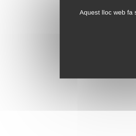
Aquest lloc web fa s