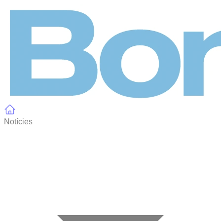
Panell de gestió de galetes
Notícies