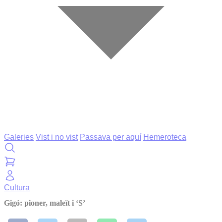
Galeries
Vist i no vist
Passava per aquí
Hemeroteca
Cultura
Gigó: pioner, maleït i ‘S’