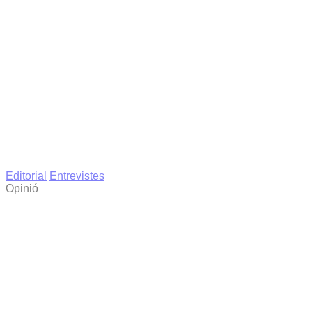
Editorial
Entrevistes
Opinió