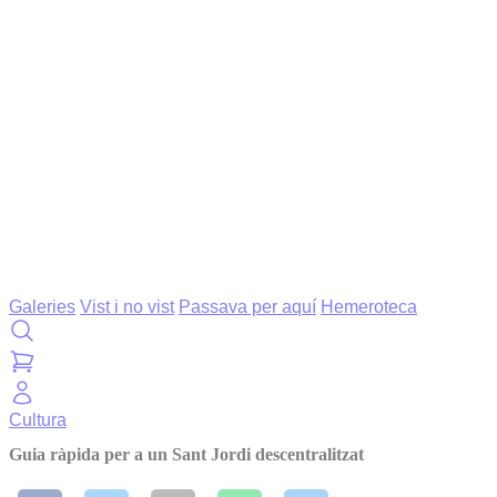
Galeries
Vist i no vist
Passava per aquí
Hemeroteca
Cultura
Guia ràpida per a un Sant Jordi descentralitzat