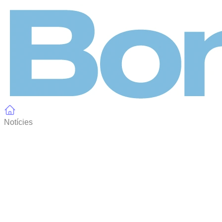
Panell de gestió de galetes
Notícies