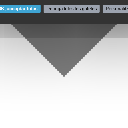
K, acceptar totes
Denega totes les galetes
Personalit