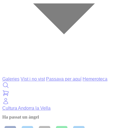
Galeries
Vist i no vist
Passava per aquí
Hemeroteca
Cultura
Andorra la Vella
Ha passat un àngel