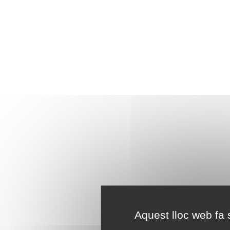
Aquest lloc web fa s