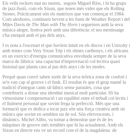
Els vells rockers mai no moren, segons Miguel Ríos, i hi ha grups
de jazz-fusió, com els Sixun, que tenen més vides que els Rolling
Stones. Pràcticament són els mateixos que van començar el 1984.
Com aleshores, continuen bevent a les fonts de Weather Report i del
Miles Davis de
The Man with The Horn
i segueixen amb la seva
música alegre, festiva però amb una diferència: el seu mestissatge
s'ha enriquit amb el pas dels anys.
I es nota a l'escenari el que havíem intuït en els discos i en Unixsity i
amb temes com Very Sixun Trip i els ritmes caribenys, i els africans
en un exercici d'energia comunicativa envoltada sempre de la seva
marca de fàbrica: una capacitat d'improvisació col·lectiva quasi
fusional que planta cara al pas dels anys i de les modes.
Perquè quan convé saben sortir de la seva teòrica zona de confort i
se'n van cap al groove i el funk. El resultat és que el grup manté la
tradició d'integrar cants sil·làbics sense paraules, cosa que
contribueix a donar una identitat musical molt particular. Hi ha
virtuosisme i compenetració i un equilibri entre el treball col·lectiu i
el lluïment personal que sovint frega la perfecció. Més que una
formació que es dedica a tocar jazz són una força creativa amb sis
músics que sovint en semblen un de sol. Són efervescents, i
dinàmics. Michel Alibo, va tornar a demostrar que és de les
màquines de groove més temibles que hi ha actualment. Amb els
Sixun en directe ens ve un record com el de la magdalena de