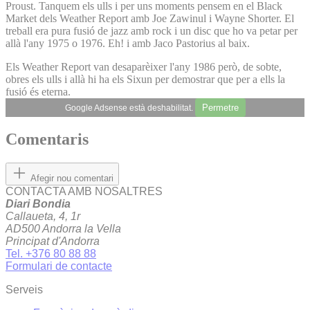
Proust. Tanquem els ulls i per uns moments pensem en el Black
Market dels Weather Report amb Joe Zawinul i Wayne Shorter. El
treball era pura fusió de jazz amb rock i un disc que ho va petar per
allà l'any 1975 o 1976. Eh! i amb Jaco Pastorius al baix.
Els Weather Report van desaparèixer l'any 1986 però, de sobte,
obres els ulls i allà hi ha els Sixun per demostrar que per a ells la
fusió és eterna.
Permetre
Google Adsense està deshabilitat.
Comentaris
Afegir nou comentari
CONTACTA AMB NOSALTRES
Diari Bondia
Callaueta, 4, 1r
AD500 Andorra la Vella
Principat d'Andorra
Tel. +376 80 88 88
Formulari de contacte
Serveis