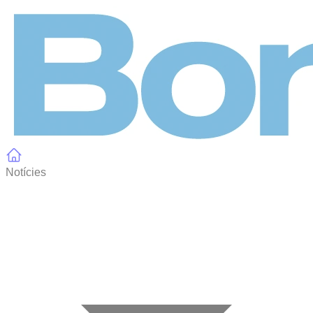
Panell de gestió de galetes
Notícies