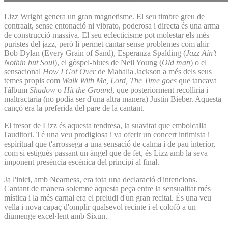
Lizz Wright genera un gran magnetisme. El seu timbre greu de
contraalt, sense entonació ni vibrato, poderosa i directa és una arma
de construcció massiva. El seu eclecticisme pot molestar els més
puristes del jazz, però li permet cantar sense problemes com ahir
Bob Dylan (Every Grain of Sand), Esperanza Spalding (
Jazz Ain’t
Nothin but Soul
), el gòspel-blues de Neil Young (
Old man
) o el
sensacional
How I Got Over
de Mahalia Jackson a més dels seus
temes propis com
Walk With Me, Lord,
The Time goes
que tancava
l'àlbum
Shadow
o
Hit the Ground
, que posteriorment recolliria i
maltractaria (no podia ser d'una altra manera) Justin Bieber. Aquesta
cançó era la preferida del pare de la cantant.
El tresor de Lizz és aquesta tendresa, la suavitat que embolcalla
l'auditori. Té una veu prodigiosa i va oferir un concert intimista i
espiritual que t'arrossega a una sensació de calma i de pau interior,
com si estigués passant un àngel que de fet, és Lizz amb la seva
imponent presència escènica del principi al final.
Ja l'inici, amb Nearness, era tota una declaració d'intencions.
Cantant de manera solemne aquesta peça entre la sensualitat més
mística i la més carnal era el preludi d'un gran recital. És una veu
vella i nova capaç d'omplir qualsevol recinte i el colofó a un
diumenge excel·lent amb Sixun.