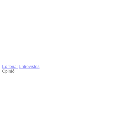
Editorial
Entrevistes
Opinió