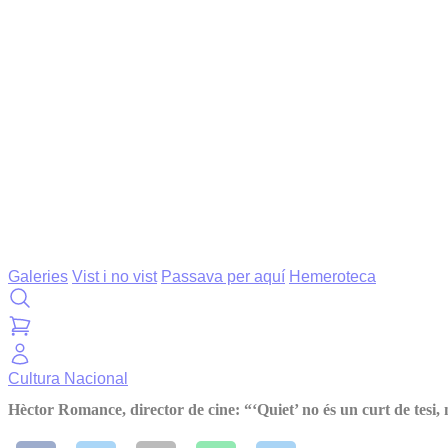
Galeries
Vist i no vist
Passava per aquí
Hemeroteca
Cultura
Nacional
Hèctor Romance, director de cine: “‘Quiet’ no és un curt de tesi, 