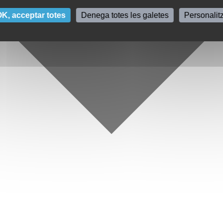
K, acceptar totes
Denega totes les galetes
Personalit