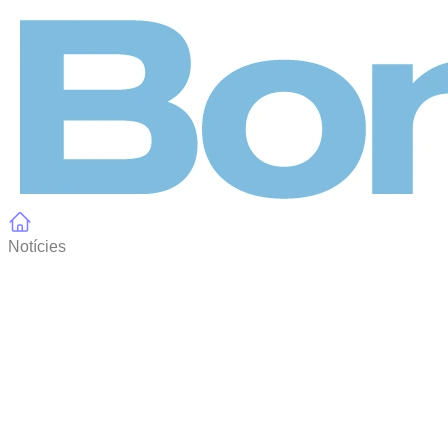
Panell de gestió de galetes
Notícies